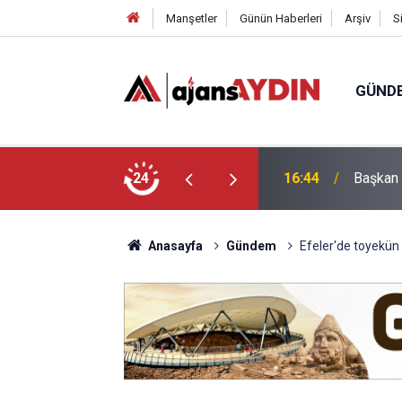
Manşetler
Günün Haberleri
Arşiv
S
GÜND
a Ulaşım Yatırımı
24
16:09
Aydınlı
Anasayfa
Gündem
Efeler'de toyekü