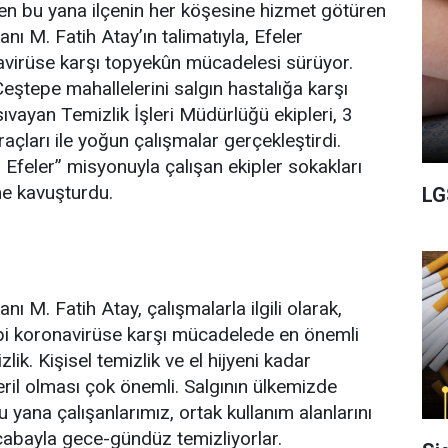
en bu yana ilçenin her köşesine hizmet götüren
nı M. Fatih Atay’ın talimatıyla, Efeler
avirüse karşı topyekûn mücadelesi sürüyor.
eştepe mahallelerini salgın hastalığa karşı
sıvayan Temizlik İşleri Müdürlüğü ekipleri, 3
açları ile yoğun çalışmalar gerçekleştirdi.
Efeler” misyonuyla çalışan ekipler sokakları
üme kavuşturdu.
LG
nı M. Fatih Atay, çalışmalarla ilgili olarak,
ibi koronavirüse karşı mücadelede en önemli
lik. Kişisel temizlik ve el hijyeni kadar
eril olması çok önemli. Salgının ülkemizde
yana çalışanlarımız, ortak kullanım alanlarını
 çabayla gece-gündüz temizliyorlar.