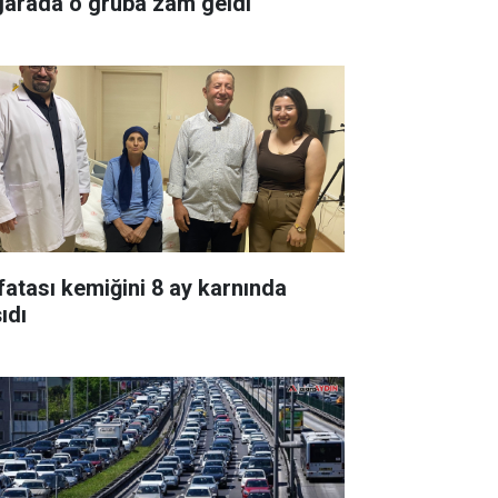
garada o gruba zam geldi
fatası kemiğini 8 ay karnında
ıdı