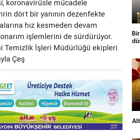
si, koronavirüsle mücadele
in dört bir yanının dezenfekte
malarına hız kesmeden devam
Bi
narım işlemlerini de sürdürüyor.
dü
i Temizlik İşleri Müdürlüğü ekipleri
ıyla Çeş
Al