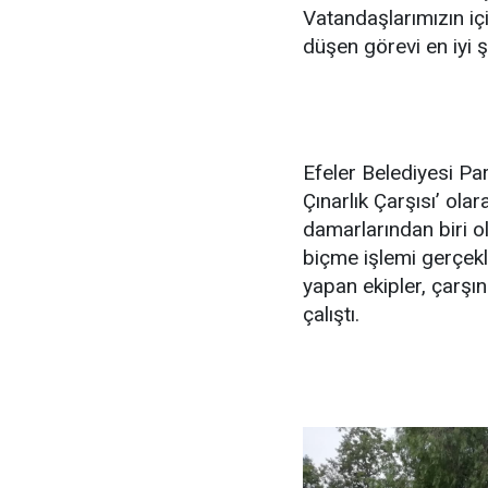
Vatandaşlarımızın iç
düşen görevi en iyi ş
Efeler Belediyesi Pa
Çınarlık Çarşısı’ ola
damarlarından biri o
biçme işlemi gerçekle
yapan ekipler, çarşı
çalıştı.