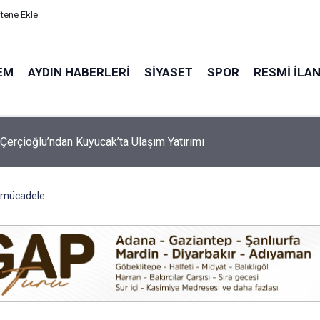
itene Ekle
EM
AYDIN HABERLERI
SIYASET
SPOR
RESMI İLA
 Koray Bir Kez Daha Gururlandırdı!
n mücadele