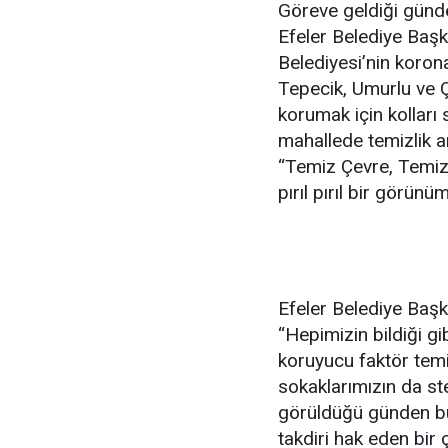
Göreve geldiği günd
Efeler Belediye Başka
Belediyesi’nin koron
Tepecik, Umurlu ve Ç
korumak için kolları 
mahallede temizlik ar
“Temiz Çevre, Temiz 
pırıl pırıl bir görün
Efeler Belediye Başka
“Hepimizin bildiği g
koruyucu faktör temiz
sokaklarımızın da st
görüldüğü günden bu 
takdiri hak eden bir