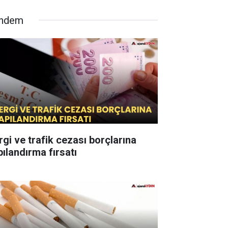
ndem
rgi ve trafik cezası borçlarına
pılandırma fırsatı