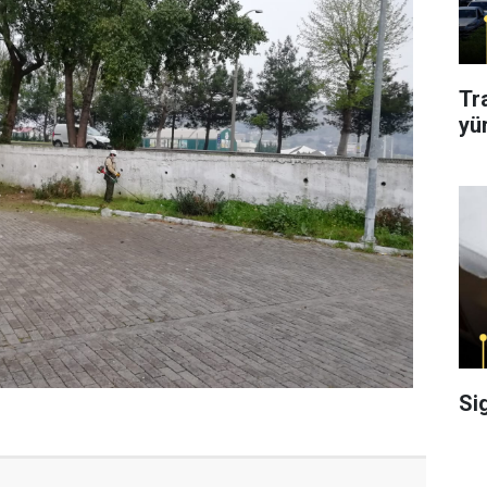
Tr
yü
Si