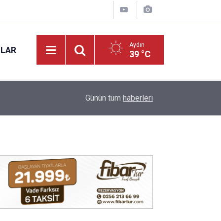
Aydın
NLAR
39 °C
14:03
7 ilden ülkücü gençler bir araya geldi
Günün tüm
haberleri