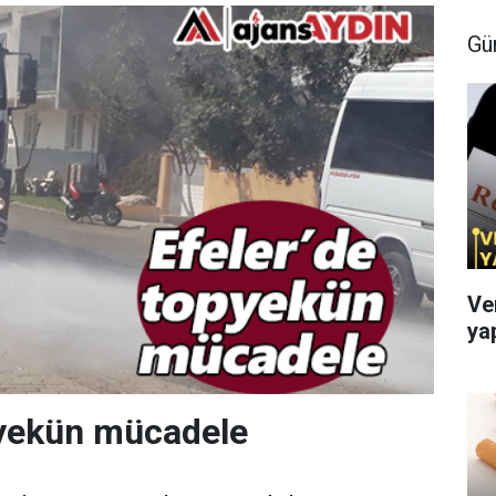
Gü
Ve
ya
oyekün mücadele