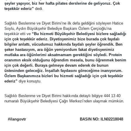
şeyler yapıyor, biz her hafta pilates derslerine de geliyoruz. Çok
teşekkür ederiz”
dedi.
Sağlıklı Beslenme ve Diyet Birimi’ne ilk defa geldiğini söyleyen Hatice
Soylu, Aydın Büyükşehir Belediye Başkanı Özlem Çerçioğlu’na
teşekkür etti ve
“Bu hizmeti Büyükşehir Belediyesi bizlere sağladığı
için çok teşekkür ederiz. Diyetisyenimiz bize burada çok faydalı
bilgiler anlattı, vücudumuz hakkında faydalı şeyler öğrendik. Ben
şeker hastasıyım, ara öğün yemiyordum fakat diyetisyenimiz
mutlaka ara öğünlerimi aksatmamam gerektiğini söyledi. Protein
oranımın eksik olduğunu öğrendim mesela, bunu öğrenmek benim
için çok değerli. Buraya gelmeye devam ederek de bunun
üstesinden geleceğiz. İnşallah faydasını göreceğime inanıyorum.
Özlem Başkanımıza bizleri bu hizmeti sağladığı için çok teşekkür
ederiz”
diye konuştu.
Sağlıklı Beslenme ve Diyet Birimi hakkında detaylı bilgiye 444 13 40
numaralı Büyükşehir Belediyesi Çağrı Merkezi’nden ulaşmak mümkün.
#ilangovtr
BASIN NO: ILN02218048