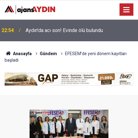
Büyükşehir’in Ağız ve Diş Sağlığı hizmeti
18:45
vatandaşla buluşuyor
Anasayfa
Gündem
EFESEM'de yeni dönem kayıtları
başladı