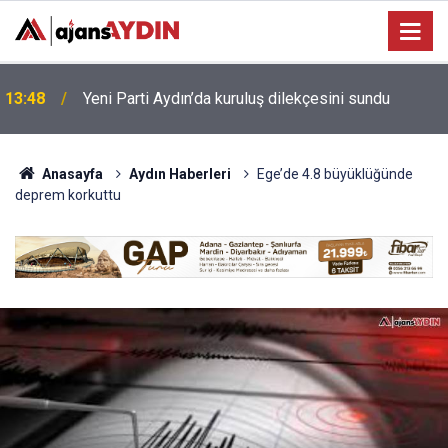
Bağarcık Göleti hayvancılığın su ihtiyacını
12:49
karşılayacak
Anasayfa
Aydın Haberleri
Ege’de 4.8 büyüklüğünde
deprem korkuttu