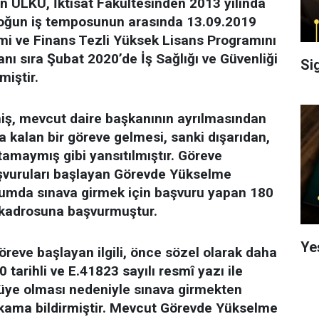
 ÜLKÜ, İktisat Fakültesinden 2013 yılında
oğun iş temposunun arasında 13.09.2019
mi ve Finans Tezli Yüksek Lisans Programını
anı sıra Şubat 2020’de İş Sağlığı ve Güvenliği
Si
miştir.
iş, mevcut daire başkanının ayrılmasından
a kalan bir göreve gelmesi, sanki dışarıdan,
amaymış gibi yansıtılmıştır. Göreve
vuruları başlayan Görevde Yükselme
urumda sınava girmek için başvuru yapan 180
f kadrosuna başvurmuştur.
Ye
reve başlayan ilgili, önce sözel olarak daha
 tarihli ve E.41823 sayılı resmî yazı ile
ye olması nedeniyle sınava girmekten
akama bildirmiştir. Mevcut Görevde Yükselme