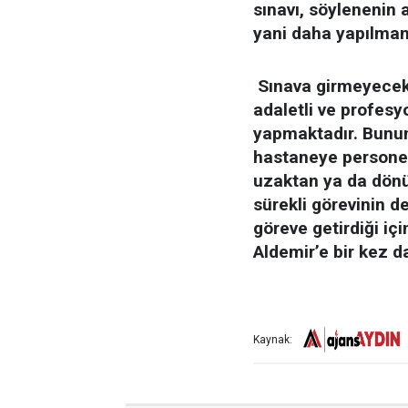
sınavı, söylenenin a
yani daha yapılmam
Sınava girmeyecek
adaletli ve profesy
yapmaktadır. Bunun
hastaneye personel
uzaktan ya da dön
sürekli görevinin d
göreve getirdiği i
Aldemir’e bir kez d
Kaynak: