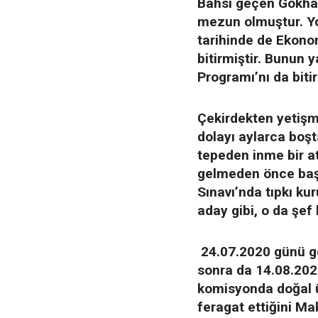
Bahsi geçen Gökhan
mezun olmuştur. Y
tarihinde de Ekono
bitirmiştir. Bunun y
Programı’nı da bitir
Çekirdekten yetişm
dolayı aylarca boşt
tepeden inme bir at
gelmeden önce baş
Sınavı’nda tıpkı k
aday gibi, o da şe
24.07.2020 günü gö
sonra da 14.08.2020
komisyonda doğal ü
feragat ettiğini M