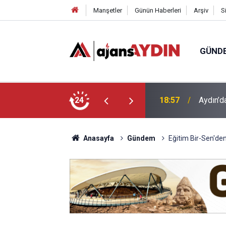
Manşetler
Günün Haberleri
Arşiv
S
GÜND
ği babasının ölümüne neden oldu
24
18:13
Yeni Par
Anasayfa
Gündem
Eğitim Bir-Sen'de