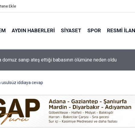
itene Ekle
EM
AYDIN HABERLERI
SIYASET
SPOR
RESMI İLA
ti'nin Aydın kurucu yönetimi belli oldu
n usulsüz iddiaya cevap