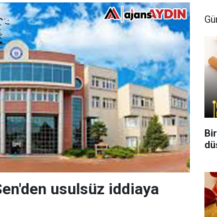
Gü
Bi
dü
Sen'den usulsüz iddiaya