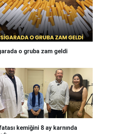
garada o gruba zam geldi
fatası kemiğini 8 ay karnında