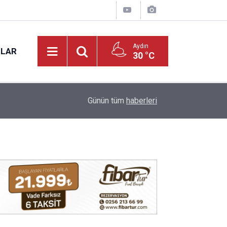
Aydın
NLAR
30 °C
17:31
Vali Varol, Adalet Bakan Yardımcısı Can Tuncay'ı 
Günün tüm
haberleri