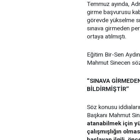
Temmuz ayında, Adna
girme başvurusu kab
görevde yükselme sı
sınava girmeden pers
ortaya atılmıştı.
Eğitim Bir-Sen Aydın
Mahmut Sinecen söz k
‘’SINAVA GİRMEDE
BİLDİRMİŞTİR’’
Söz konusu iddiaları
Başkanı Mahmut Si
atanabilmek için y
çalışmışlığın olmas
başlayan ilgili, ön