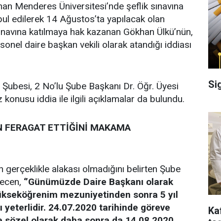
n Menderes Üniversitesi’nde şeflik sınavına
ul edilerek 14 Ağustos’ta yapılacak olan
navına katılmaya hak kazanan Gökhan Ülkü’nün,
onel daire başkan vekili olarak atandığı iddiası
Si
 Şubesi, 2 No’lu Şube Başkanı Dr. Öğr. Üyesi
onusu iddia ile ilgili açıklamalar da bulundu.
N FERAGAT ETTİĞİNİ MAKAMA
n gerçeklikle alakası olmadığını belirten Şube
necen,
‘’Günümüzde Daire Başkanı olarak
ükseköğrenim mezuniyetinden sonra 5 yıl
ı yeterlidir. 24.07.2020 tarihinde göreve
Ka
ce sözel olarak daha sonra da 14.08.2020