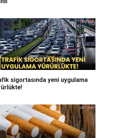
ıdı
afik sigortasında yeni uygulama
rürlükte!