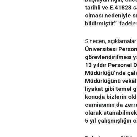
tarihli ve E.41823 
olması nedeniyle s
bildirmiştir’’
ifadeler
Sinecen, açıklamalar
Üniversitesi Person
görevlendirilmesi 
13 yıldır Personel
Müdürlüğü’nde çalı
Müdürlüğünü vekâle
liyakat gibi temel 
konuda bizlerin old
camiasının da zerr
olarak atanabilme
5 yıl çalışmışlığın o