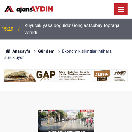
Erdoğan'ın müjdesi hayata geçiyor! Aydın Şehir
14:23
Hastanesi'nde ilk adım atıldı
Anasayfa
Gündem
Ekonomik sıkıntılar intihara
sürüklüyor