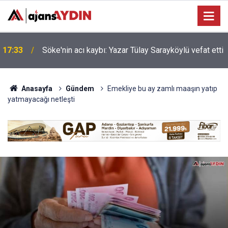
Nazilli'de motosiklet kazası: 16 yaşındaki Mustafa
i
17:23
vefat etti
Anasayfa
Gündem
Emekliye bu ay zamlı maaşın yatıp
yatmayacağı netleşti