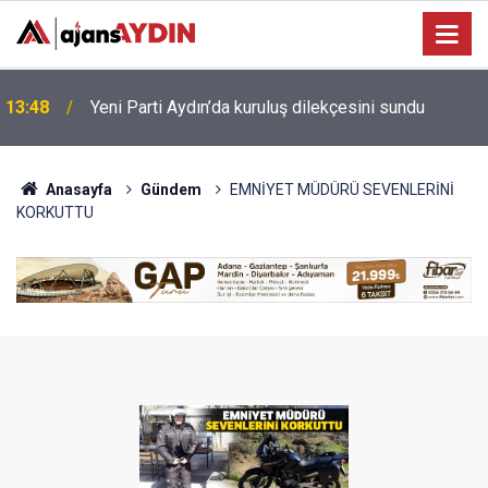
Bağarcık Göleti hayvancılığın su ihtiyacını
12:49
karşılayacak
Anasayfa
Gündem
EMNİYET MÜDÜRÜ SEVENLERİNİ
KORKUTTU