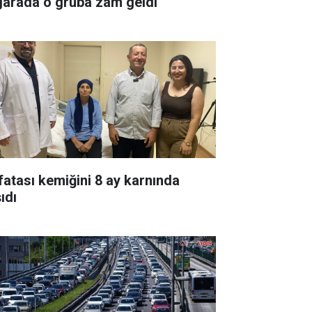
garada o gruba zam geldi
fatası kemiğini 8 ay karnında
ıdı