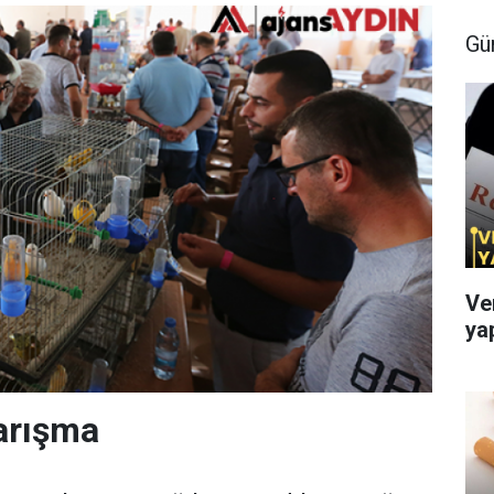
Gü
Ve
ya
arışma