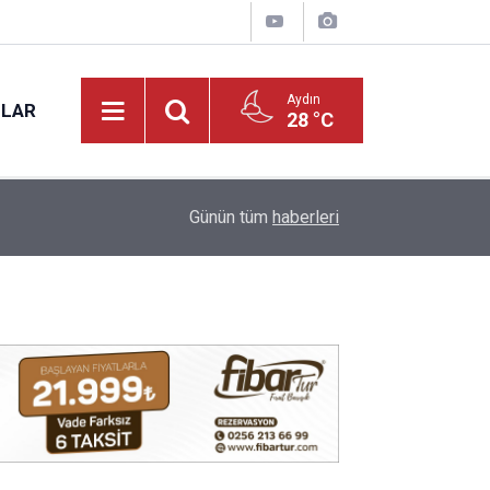
Aydın
NLAR
28 °C
17:12
Kuyucak'ta 5 dekar kestanelik yandı
Günün tüm
haberleri