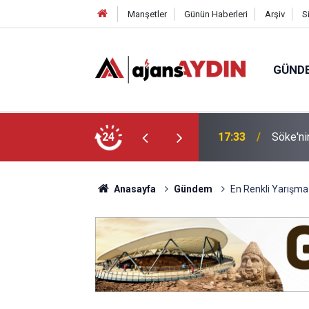
Manşetler
Günün Haberleri
Arşiv
S
GÜND
arayköylü vefat etti
24
17:23
Nazilli
Anasayfa
Gündem
En Renkli Yarışma