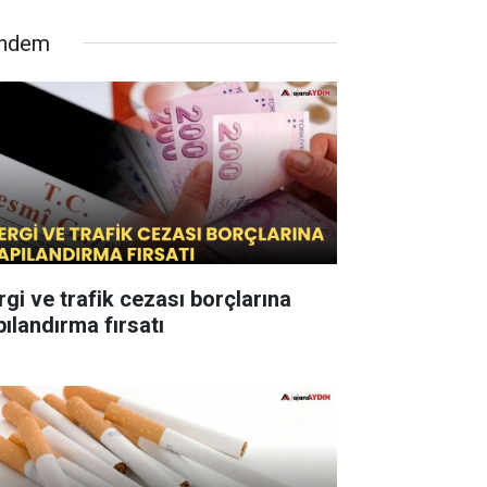
ndem
rgi ve trafik cezası borçlarına
pılandırma fırsatı