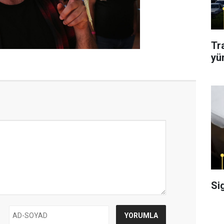
Tr
yü
Si