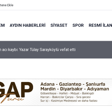
itene Ekle
EM
AYDIN HABERLERI
SIYASET
SPOR
RESMI İLA
'de motosiklet kazası: 16 yaşındaki Mustafa vefat etti