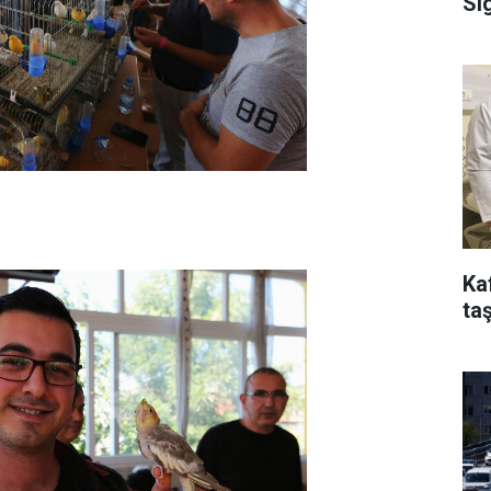
Si
Ka
taş