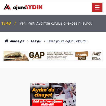
Bağarcık Göleti hayvancılığın su ihtiyacını
12:49
karşılayacak
Anasayfa
Asayiş
Eski eşini ve oğlunu öldürdü