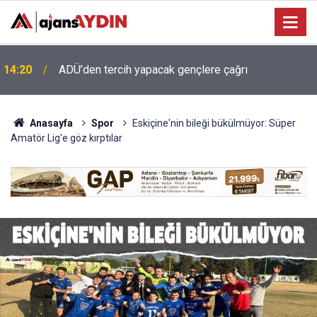
13:34
Koçarlı’ya 4,2 milyonluk içme suyu yatırımı
Anasayfa
Spor
Eskiçine'nin bileği bükülmüyor: Süper
Amatör Lig'e göz kırptılar