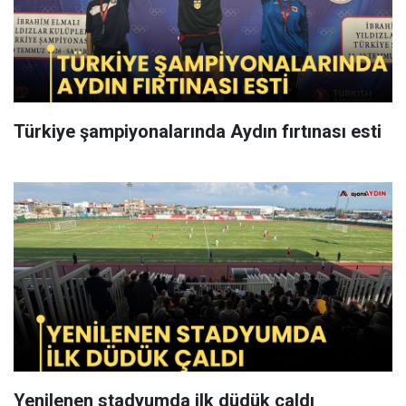
Türkiye şampiyonalarında Aydın fırtınası esti
Yenilenen stadyumda ilk düdük çaldı