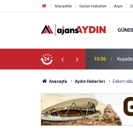
Manşetler
Günün Haberleri
Arşiv
S
GÜND
ntaları çaldı
24
10:23
Kuşadas
Anasayfa
Aydın Haberleri
Eskort old