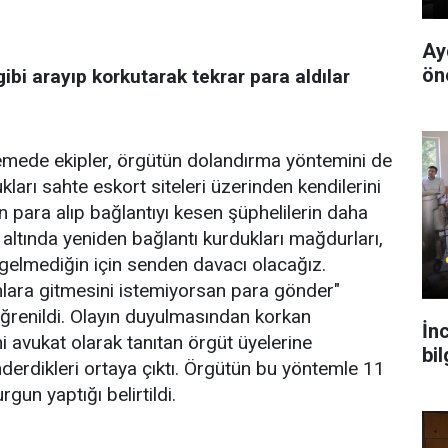
Ay
ön
ibi arayıp korkutarak tekrar para aldılar
lemede ekipler, örgütün dolandırma yöntemini de
ukları sahte eskort siteleri üzerinden kendilerini
para alıp bağlantıyı kesen şüphelilerin daha
 altında yeniden bağlantı kurdukları mağdurları,
gelmediğin için senden davacı olacağız.
ara gitmesini istemiyorsan para gönder"
ğrenildi. Olayın duyulmasından korkan
İnc
i avukat olarak tanıtan örgüt üyelerine
bi
nderdikleri ortaya çıktı. Örgütün bu yöntemle 11
gun yaptığı belirtildi.