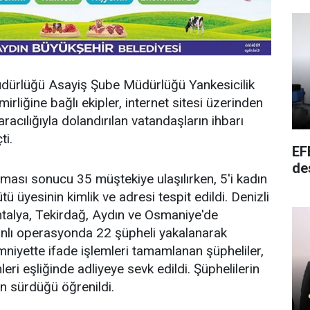
Müdürlüğü Asayiş Şube Müdürlüğü Yankesicilik
mirliğine bağlı ekipler, internet sitesi üzerinden
aracılığıyla dolandırılan vatandaşların ihbarı
ti.
EF
de
ışması sonucu 35 müştekiye ulaşılırken, 5'i kadın
tü üyesinin kimlik ve adresi tespit edildi. Denizli
ntalya, Tekirdağ, Aydın ve Osmaniye'de
lı operasyonda 22 şüpheli yakalanarak
 Emniyette ifade işlemleri tamamlanan şüpheliler,
eri eşliğinde adliyeye sevk edildi. Şüphelilerin
in sürdüğü öğrenildi.