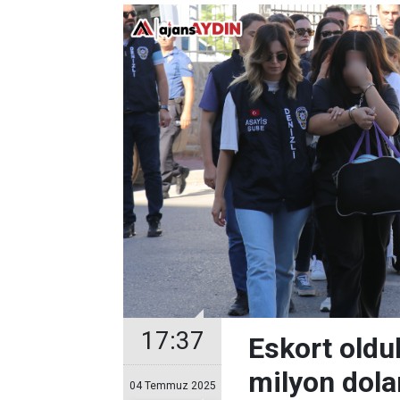
17:37
Eskort oldu
milyon dola
04 Temmuz 2025