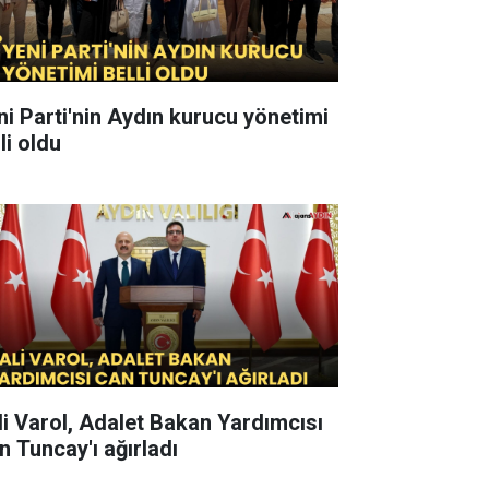
ni Parti'nin Aydın kurucu yönetimi
li oldu
li Varol, Adalet Bakan Yardımcısı
n Tuncay'ı ağırladı