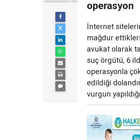
operasyon
İnternet siteleri
mağdur ettikleri
avukat olarak t
suç örgütü, 6 i
operasyonla çök
edildiği dolandı
vurgun yapıldığı