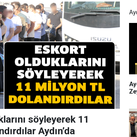
Ay
Ayd
Ze
klarını söyleyerek 11
ndırdılar Aydın’da