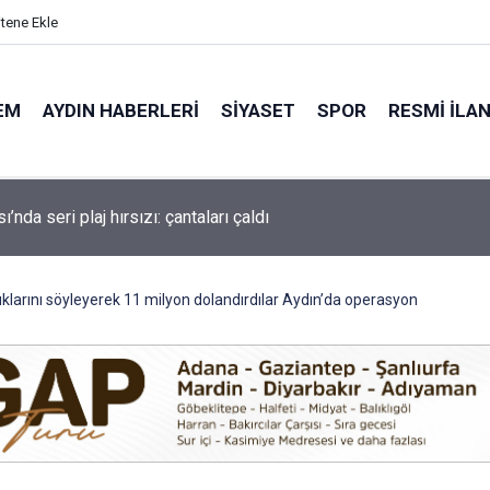
itene Ekle
EM
AYDIN HABERLERI
SIYASET
SPOR
RESMI İLA
ı Belediyesi'ne 3. dalga operasyonu: isimler belli oldu
uklarını söyleyerek 11 milyon dolandırdılar Aydın’da operasyon