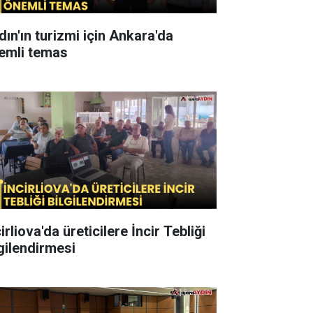
dın'ın turizmi için Ankara'da
emli temas
irliova'da üreticilere İncir Tebliği
lgilendirmesi