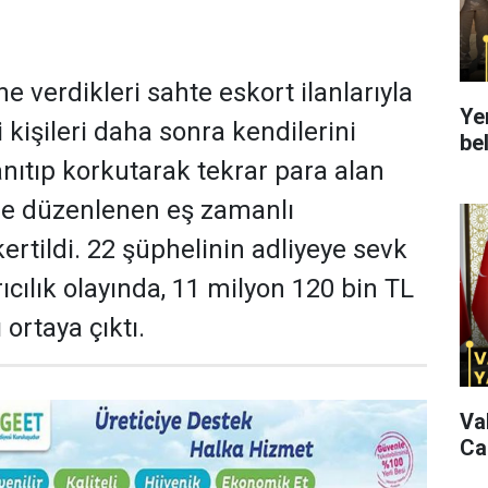
ne verdikleri sahte eskort ilanlarıyla
Ye
 kişileri daha sonra kendilerini
bel
anıtıp korkutarak tekrar para alan
lde düzenlenen eş zamanlı
ertildi. 22 şüphelinin adliyeye sevk
rıcılık olayında, 11 milyon 120 bin TL
 ortaya çıktı.
Va
Ca