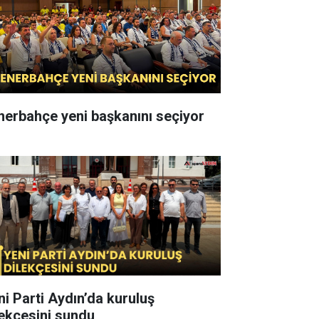
nerbahçe yeni başkanını seçiyor
ni Parti Aydın’da kuruluş
lekçesini sundu