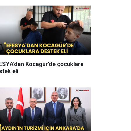
ESYA'dan Kocagür'de çocuklara
stek eli