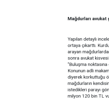
Mağdurları avukat g
Yapılan detaylı ince
ortaya çıkarttı. Kurd
arayan mağdurlardan 
sonra avukat kisvesi
"Buluşma noktasına 
Konunun adli makaml
diyerek korkuttuğu ö
mağdurların kendisin
istedikleri parayı gö
milyon 120 bin TL vur