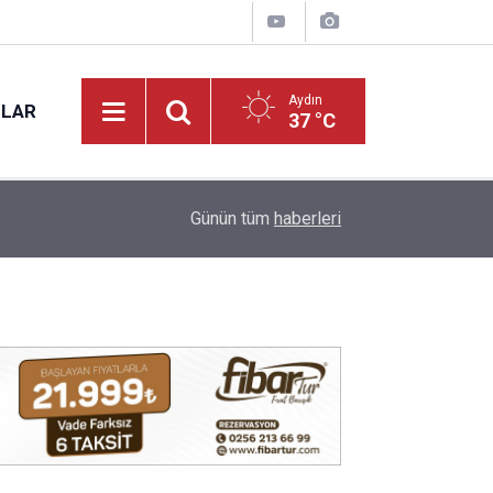
Aydın
NLAR
37 °C
10:06
Germencik’te iş yerinde korkutan yangın: alevler
Günün tüm
haberleri