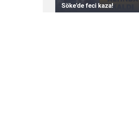
Söke'de feci kaza!