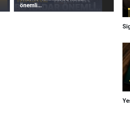
önemli...
Si
Ye