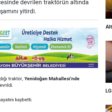
çesinde devrilen traktörün altında
amını yitirdi.
Al
dığı traktör,
Yenidoğan Mahallesi'nde
vrildi.
LG
ayatını kaybetti.