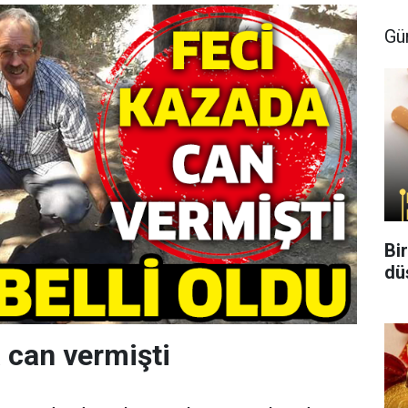
Gü
Bi
dü
 can vermişti