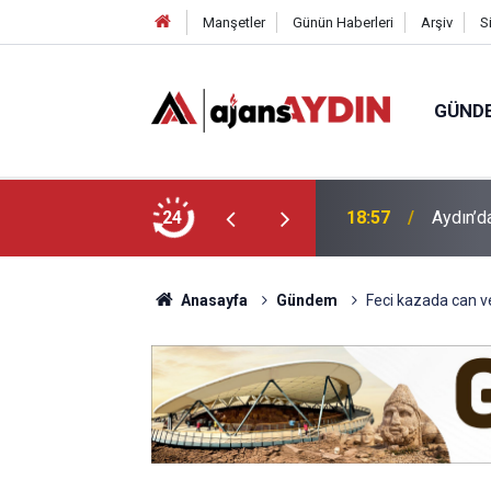
Manşetler
Günün Haberleri
Arşiv
S
GÜND
18:57
Aydın’d
24
18:13
Yeni Par
Anasayfa
Gündem
Feci kazada can v