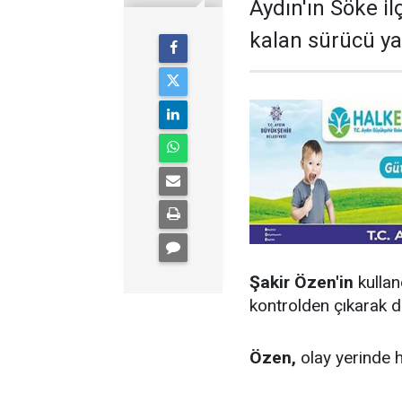
Aydın'ın Söke il
kalan sürücü yaş
Şakir Özen'in
kullan
kontrolden çıkarak de
Özen,
olay yerinde h