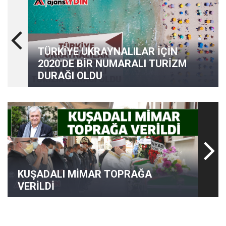
TÜRKİYE UKRAYNALILAR İÇİN
2020'DE BİR NUMARALI TURİZM
DURAĞI OLDU
KUŞADALI MİMAR TOPRAĞA
VERİLDİ