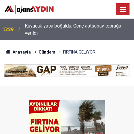
Erdoğan'ın müjdesi hayata geçiyor! Aydın Şehir
14:23
Hastanesi'nde ilk adım atıldı
Anasayfa
Gündem
FIRTINA GELİYOR