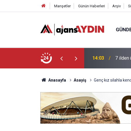
Manşetler
Günün Haberleri
Arşiv
S
GÜND
geldi
24
13:41
Başkan 
Anasayfa
Asayiş
Genç kız silahla ken