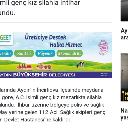
imli genç kız silahla intihar
undu.
Ay
ar
larında Aydın'ın İncirliova ilçesinde meydana
e göre, A.C. isimli genç kız mezarlıkta silahla
ulundu. İhbar üzerine bölgeye polis ve sağlık
Na
 Olay yerine gelen 112 Acil Sağlık ekipleri genç
ya
n Devlet Hastanesi'ne kaldırdı.