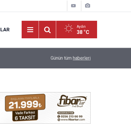
Aydın
NLAR
38 °C
13:00
Sultanhisar’da cami imamı kalp krizine yenik dü
Günün tüm
haberleri