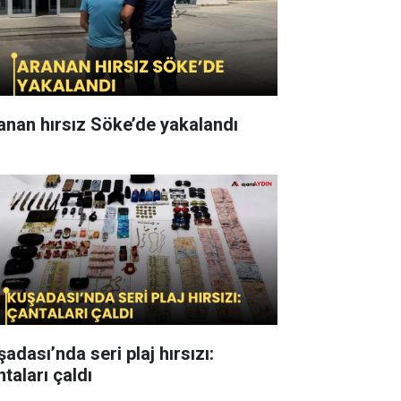
anan hırsız Söke’de yakalandı
adası’nda seri plaj hırsızı:
taları çaldı