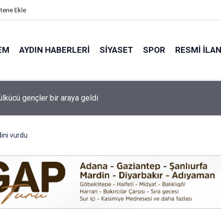
itene Ekle
EM
AYDIN HABERLERI
SIYASET
SPOR
RESMI İLA
Çerçioğlu'ndan Köşk’te Altyapı Yatırımı
dini vurdu