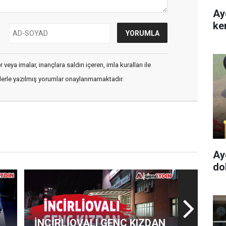
Ay
ke
veya imalar, inançlara saldırı içeren, imla kuralları ile
flerle yazılmış yorumlar onaylanmamaktadır.
Ay
dol
İNCİRLİOVALI GENÇ KIZDAN