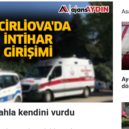
As
Ay
dö
lahla kendini vurdu