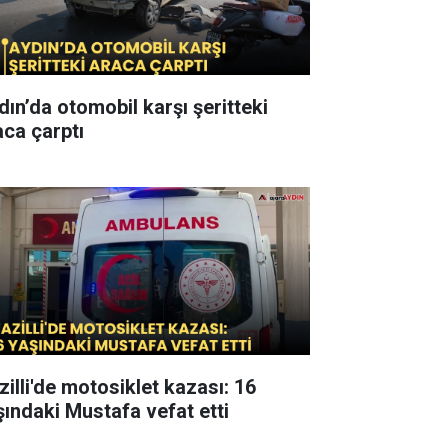
dın’da otomobil karşı şeritteki
aca çarptı
zilli'de motosiklet kazası: 16
şındaki Mustafa vefat etti