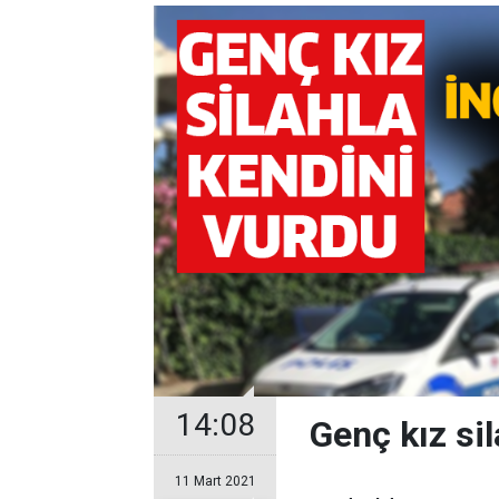
14:08
Genç kız si
11 Mart 2021