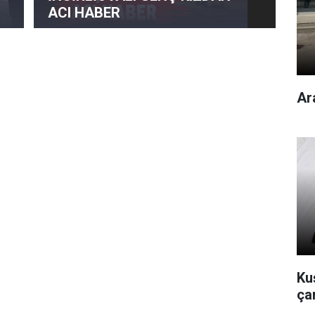
ACI HABER
Ar
Kuş
çan