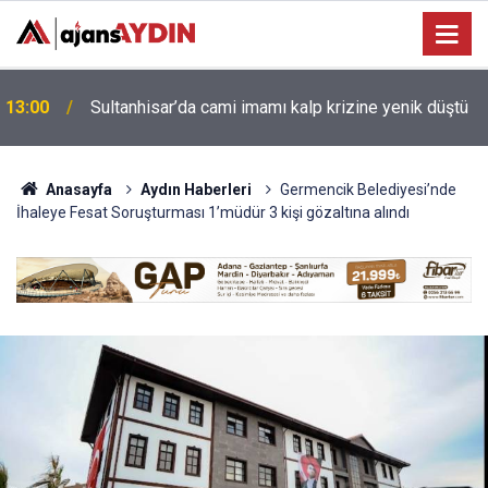
İçişleri Bakan Yardımcısı Cangir, Aydın Arkeoloji
10:48
Müzesi’ni Ziyaret Etti
Anasayfa
Aydın Haberleri
Germencik Belediyesi’nde
İhaleye Fesat Soruşturması 1’müdür 3 kişi gözaltına alındı