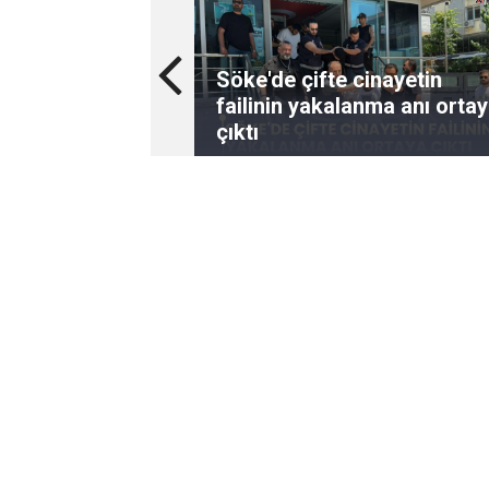
Söke'de çifte cinayetin
failinin yakalanma anı orta
çıktı