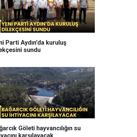
ni Parti Aydın’da kuruluş
lekçesini sundu
ğarcık Göleti hayvancılığın su
tiyacını karşılayacak