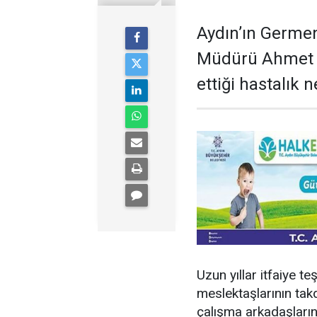
Aydın’ın Germen
Müdürü Ahmet T
ettiği hastalık 
Uzun yıllar itfaiye t
meslektaşlarının takdi
çalışma arkadaşları