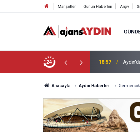
Manşetler
Günün Haberleri
Arşiv
S
GÜND
ği babasının ölümüne neden oldu
24
18:13
Yeni Par
Anasayfa
Aydın Haberleri
Germencik 