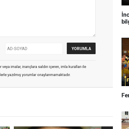
İnc
bi
veya imalar, inançlara saldırı içeren, imla kuralları ile
flerle yazılmış yorumlar onaylanmamaktadır.
Fe