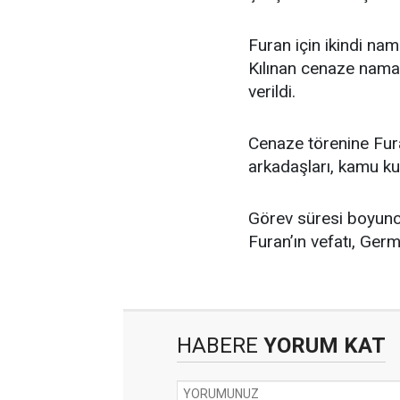
Furan için ikindi na
Kılınan cenaze namaz
verildi.
Cenaze törenine Furan
arkadaşları, kamu kur
Görev süresi boyunc
Furan’ın vefatı, Germ
HABERE
YORUM KAT