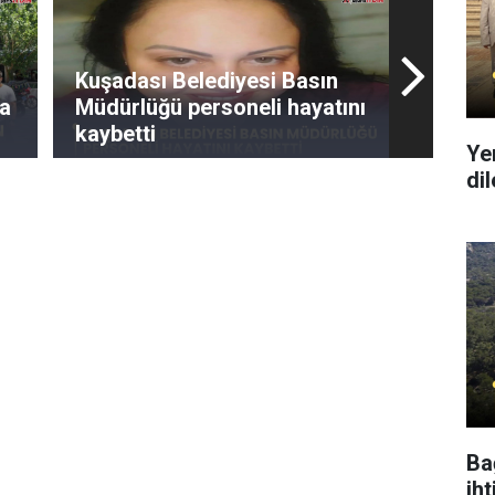
Kuşadası Belediyesi Basın
ya
Müdürlüğü personeli hayatını
kaybetti
Ye
di
Ba
ih