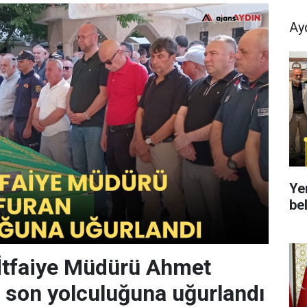
Ay
Ye
bel
İtfaiye Müdürü Ahmet
 son yolculuğuna uğurlandı