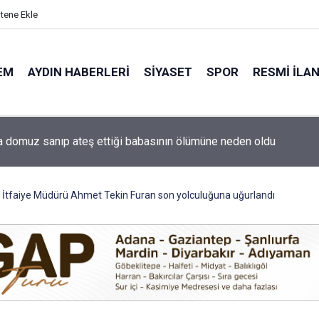
itene Ekle
EM
AYDIN HABERLERI
SIYASET
SPOR
RESMI İLA
ti'nin Aydın kurucu yönetimi belli oldu
İtfaiye Müdürü Ahmet Tekin Furan son yolculuğuna uğurlandı