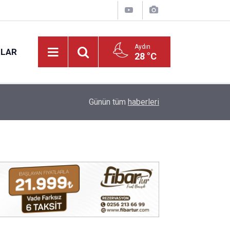
Aydın
NLAR
28 °C
17:31
Vali Varol, Adalet Bakan Yardımcısı Can Tuncay'ı 
Günün tüm
haberleri