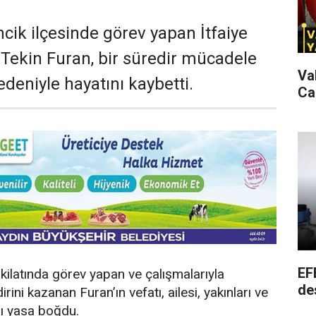
cik ilçesinde görev yapan İtfaiye
ekin Furan, bir süredir mücadele
Va
nedeniyle hayatını kaybetti.
Ca
EF
eşkilatında görev yapan ve çalışmalarıyla
de
rini kazanan Furan’ın vefatı, ailesi, yakınları ve
nı yasa boğdu.