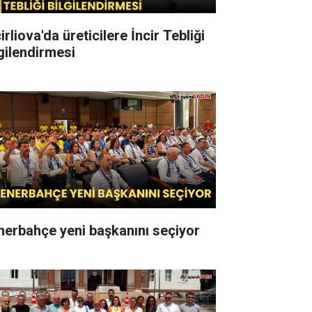
irliova'da üreticilere İncir Tebliği
lgilendirmesi
nerbahçe yeni başkanını seçiyor