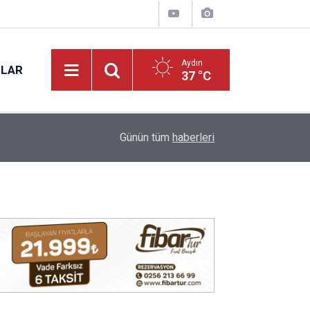
Aydın
NLAR
37 °C
17:12
Kuyucak'ta 5 dekar kestanelik yandı
Günün tüm
haberleri