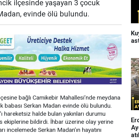
cik ilçesinde yaşayan 3 çocuk
Madan, evinde ölü bulundu.
Ku
as
ilçesine bağlı Camikebir Mahallesi’nde meydana
uk babası Serkan Madan evinde ölü bulundu.
ı hareketsiz halde bulan yakınları durumu
Er
 ekiplerine bildirdi. İhbar üzerine olay yerine
Ay
kları incelemede Serkan Madan’ın hayatını
atı