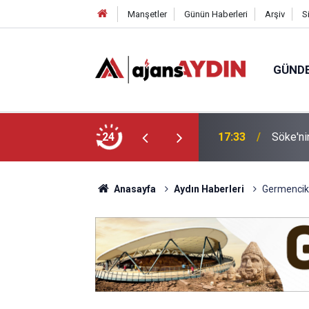
Manşetler
Günün Haberleri
Arşiv
S
GÜND
17:33
Söke'nin
24
17:23
Nazilli
Anasayfa
Aydın Haberleri
Germencik’