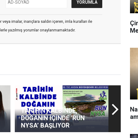
veya imalar, inançlara saldırı içeren, imla kuralları ile
Çi
Me
flerle yazılmış yorumlar onaylanmamaktadır.
Na
TARİHİN KALBİNDE,
am
DOĞANIN İÇİNDE ‘RUN
NYSA’ BAŞLIYOR