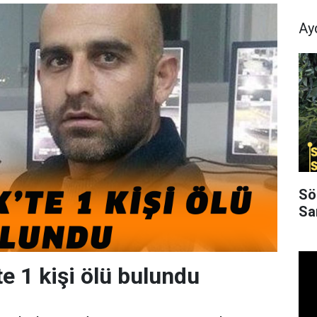
Ay
Sö
Sa
e 1 kişi ölü bulundu