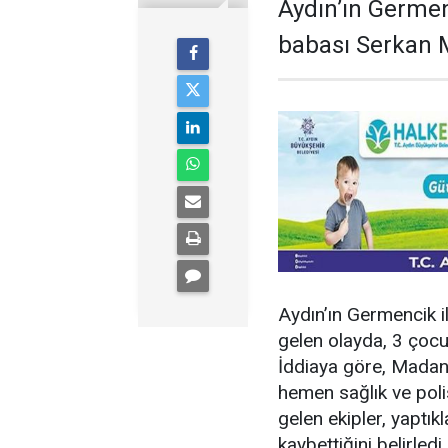
Aydın’ın Germen
babası Serkan 
Aydın’ın Germencik 
gelen olayda, 3 çoc
İddiaya göre, Madan’
hemen sağlık ve polis
gelen ekipler, yaptı
kaybettiğini belirledi.