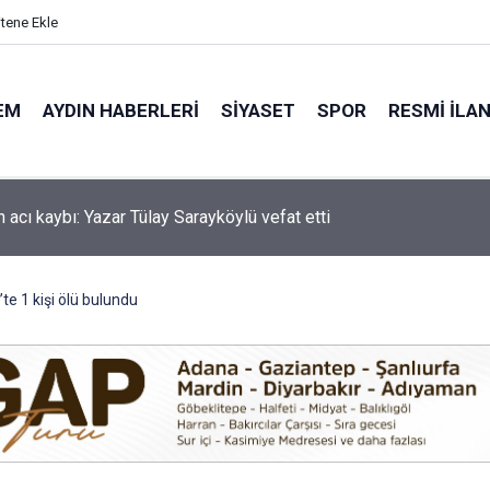
itene Ekle
EM
AYDIN HABERLERI
SIYASET
SPOR
RESMI İLA
 acı kaybı: Yazar Tülay Sarayköylü vefat etti
'de motosiklet kazası: 16 yaşındaki Mustafa vefat etti
te 1 kişi ölü bulundu