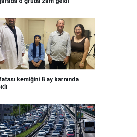
garada o gruba zam geldi
fatası kemiğini 8 ay karnında
ıdı