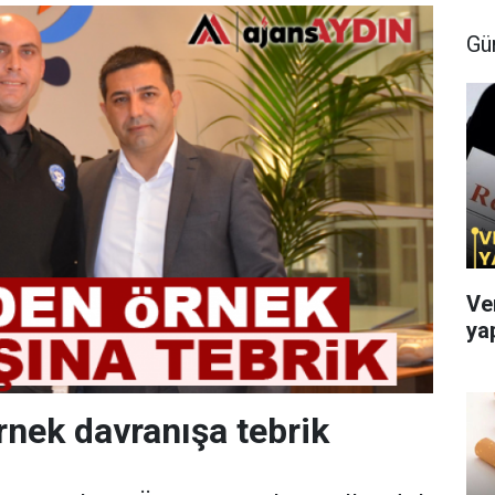
Gü
Ve
ya
rnek davranışa tebrik