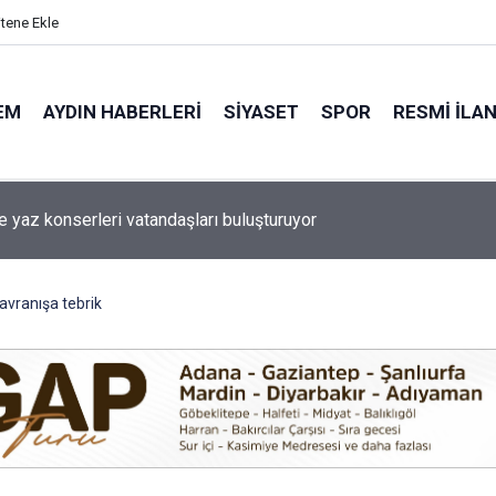
itene Ekle
EM
AYDIN HABERLERI
SIYASET
SPOR
RESMI İLA
de çocuklar yaz tatilinde felsefeyle düşünmeyi öğreniyor
avranışa tebrik