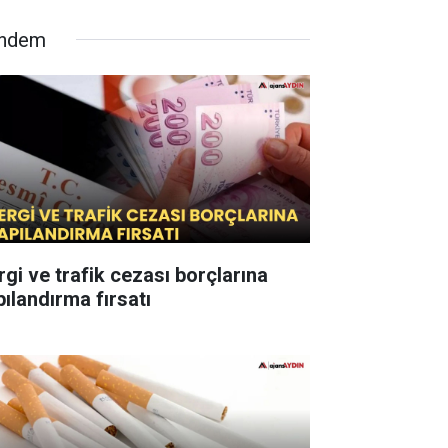
ndem
rgi ve trafik cezası borçlarına
pılandırma fırsatı