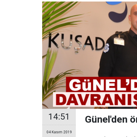
14:51
Günel'den ö
04 Kasım 2019