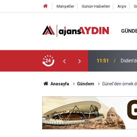
Manşetler
Günün Haberleri
Arşiv
S
GÜND
ları buluşturuyor
24
10:24
Efeler'
Anasayfa
Gündem
Günel'den örnek d