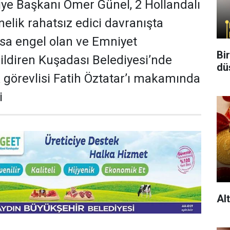
ye Başkanı Ömer Günel, 2 Hollandalı
nelik rahatsız edici davranışta
sa engel olan ve Emniyet
Bi
ldiren Kuşadası Belediyesi’nde
dü
k görevlisi Fatih Öztatar’ı makamında
i
Al