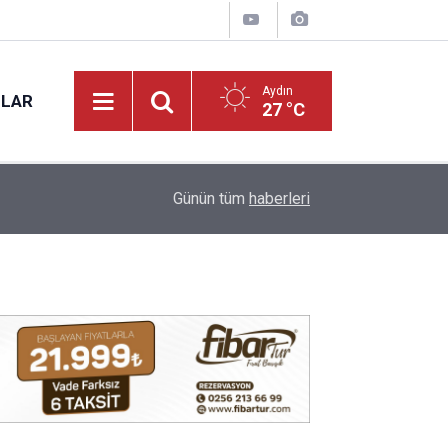
Aydın
NLAR
27 °C
09:36
Aydın’da bugün elektrik kesintisi yaşanacak!
Günün tüm
haberleri