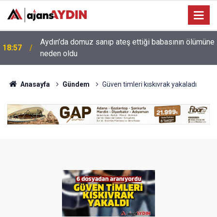
e
18:13
Yeni Parti'nin Aydın kurucu yönetimi belli oldu
Anasayfa
Gündem
Güven timleri kıskıvrak yakaladı