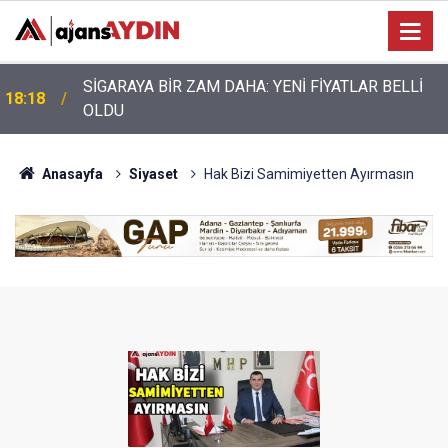
Nazilli’de motosiklet kazası: 28 yaşındaki sürücü
17:17
hayatını kaybetti
Anasayfa
Siyaset
Hak Bizi Samimiyetten Ayırmasın