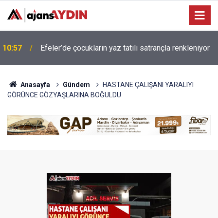
AYDIN’IN REKORTMEN MİLLİ SPORCUSU KORAY
10:46
UYGUN DÜNYA SAHNESİNDE
Anasayfa
Gündem
HASTANE ÇALIŞANI YARALIYI
GÖRÜNCE GÖZYAŞLARINA BOĞULDU