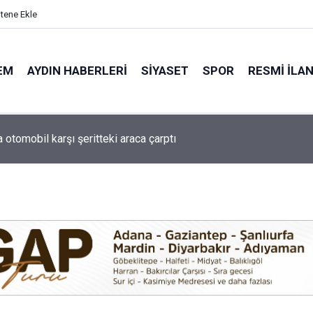
itene Ekle
EM
AYDIN HABERLERI
SIYASET
SPOR
RESMI İLA
de minik yetenekler yeşil sahada geleceğe hazırlanıyor