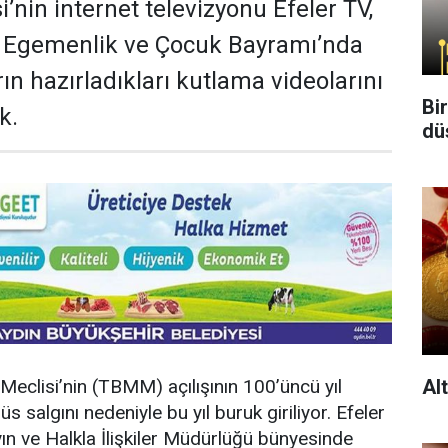
i’nin internet televizyonu Efeler TV,
l Egemenlik ve Çocuk Bayramı’nda
rın hazırladıkları kutlama videolarını
Bi
k.
dü
Al
 Meclisi’nin (TBMM) açılışının 100’üncü yıl
salgını nedeniyle bu yıl buruk giriliyor. Efeler
ın ve Halkla İlişkiler Müdürlüğü bünyesinde