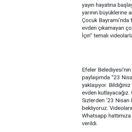
yayın hayatına başla
yarının büyüklerine 
Çocuk Bayramı’nda fa
evden çıkamayan ço
İçin” temalı videolar
Efeler Belediyesi’ni
paylaşımda “23 Nis
yaklaşıyor. Bildiğini
evden kutlayacağız. 
Sizlerden ‘23 Nisan B
bekliyoruz. Videolar
Whatsapp hattımıza 
verildi.