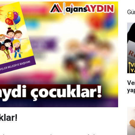
Gü
Ve
ya
lar!