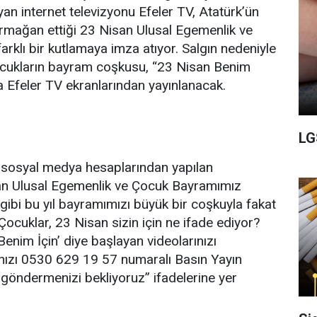
yan internet televizyonu Efeler TV, Atatürk’ün
armağan ettiği 23 Nisan Ulusal Egemenlik ve
rklı bir kutlamaya imza atıyor. Salgın nedeniyle
cukların bayram coşkusu, “23 Nisan Benim
la Efeler TV ekranlarından yayınlanacak.
LG
n sosyal medya hesaplarından yapılan
an Ulusal Egemenlik ve Çocuk Bayramımız
z gibi bu yıl bayramımızı büyük bir coşkuyla fakat
Çocuklar, 23 Nisan sizin için ne ifade ediyor?
enim İçin’ diye başlayan videolarınızı
ınızı 0530 629 19 57 numaralı Basın Yayın
göndermenizi bekliyoruz” ifadelerine yer