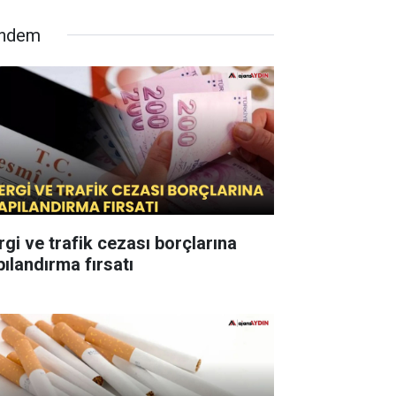
ndem
rgi ve trafik cezası borçlarına
pılandırma fırsatı