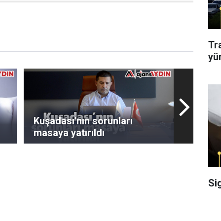
Tr
yü
Kuşadası'nın sorunları
masaya yatırıldı
Si