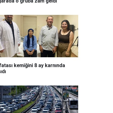
garada o gruba zam geldi
fatası kemiğini 8 ay karnında
ıdı