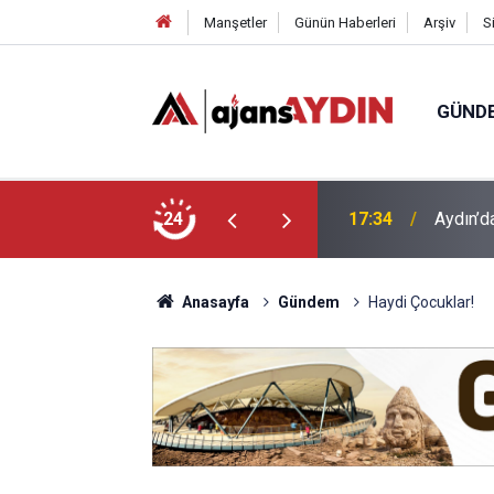
Manşetler
Günün Haberleri
Arşiv
S
GÜND
 araca çarptı
24
16:07
Efeler'
Anasayfa
Gündem
Haydi Çocuklar!