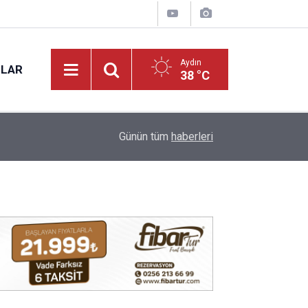
Aydın
NLAR
38 °C
15:27
Aydın’da yeni mahsul kuru incir tezgâhta: Kilosu 
Günün tüm
haberleri