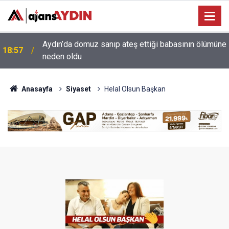
e
18:13
Yeni Parti'nin Aydın kurucu yönetimi belli oldu
Anasayfa
Siyaset
Helal Olsun Başkan