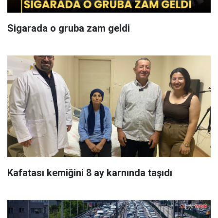
Sigarada o gruba zam geldi
Kafatası kemiğini 8 ay karnında taşıdı