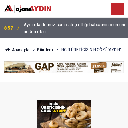
e
18:13
Yeni Parti'nin Aydın kurucu yönetimi belli oldu
Anasayfa
Gündem
İNCİR ÜRETİCİSİNİN GÖZÜ 'AYDIN'