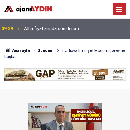
22:54
Aydın'da acı son! Evinde ölü bulundu
Anasayfa
Gündem
İncirliova Emniyet Müdürü görevine
başladı