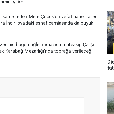
mını yitirdi.
de ikamet eden Mete Çocuk’un vefat haberi ailesi
sıra İncirliova’daki esnaf camiasında da büyük
.
zesinin bugün öğle namazına müteakip Çarşı
rak Karabağ Mezarlığı’nda toprağa verileceği
Di
tat