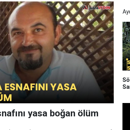
Ay
Sö
Sa
esnafını yasa boğan ölüm