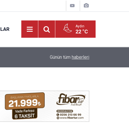
Aydın
NLAR
22 °C
17:12
Kuyucak'ta 5 dekar kestanelik yandı
Günün tüm
haberleri