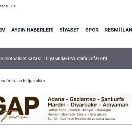
itene Ekle
EM
AYDIN HABERLERI
SIYASET
SPOR
RESMI İLA
'de motosiklet kazası: 16 yaşındaki Mustafa vefat etti
 esnafını yasa boğan ölüm