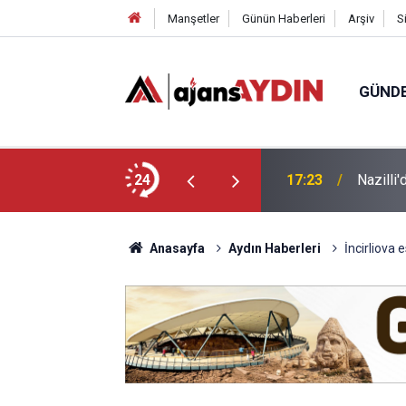
Manşetler
Günün Haberleri
Arşiv
S
GÜND
arayköylü vefat etti
24
17:23
Nazilli
Anasayfa
Aydın Haberleri
İncirliova