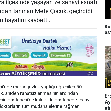
ova ilçesinde yaşayan ve sanayi esnafı
ndan tanınan Mete Çocuk, geçirdiği
u hayatını kaybetti.
Ku
as
tesi’nde marangozluk yaptığı öğrenilen 50
k, aniden rahatsızlanmasının ardından
Er
ir Hastanesi’ne kaldırıldı. Hastanede tedavi
Ay
 doktorların tüm müdahalelerine rağmen
atı