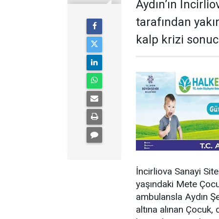
Aydın’ın İncirli
tarafından yakı
kalp krizi sonuc
İncirliova Sanayi Si
yaşındaki Mete Çocu
ambulansla Aydın Şeh
altına alınan Çocuk,