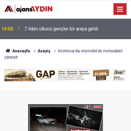
13:41
Başkan Çerçioğlu'ndan Köşk’te Altyapı Yatırımı
Anasayfa
Asayiş
İncirliova'da otomobil ile motosiklet
çarpıştı