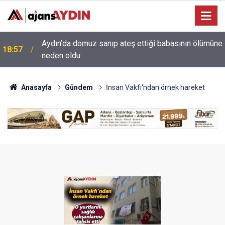
e
18:13
Yeni Parti'nin Aydın kurucu yönetimi belli oldu
Anasayfa
Gündem
İnsan Vakfı'ndan örnek hareket