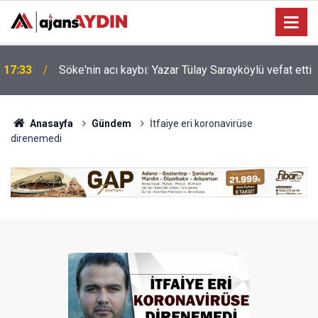
Nazilli'de motosiklet kazası: 16 yaşındaki Mustafa
i
17:23
vefat etti
Anasayfa
Gündem
İtfaiye eri koronavirüse
direnemedi