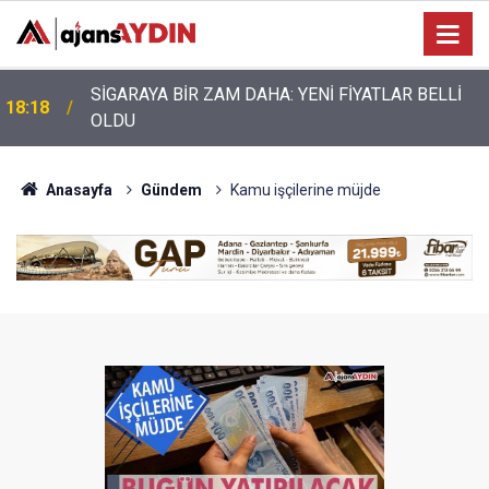
Nazilli’de motosiklet kazası: 28 yaşındaki sürücü
17:17
hayatını kaybetti
Anasayfa
Gündem
Kamu işçilerine müjde