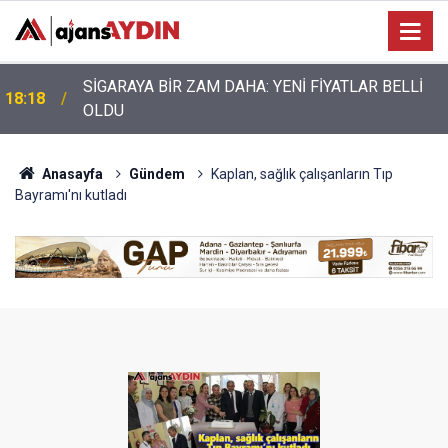
Nazilli’de motosiklet kazası: 28 yaşındaki sürücü
17:17
hayatını kaybetti
Anasayfa
Gündem
Kaplan, sağlık çalışanların Tıp
Bayramı'nı kutladı