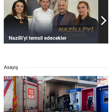
Nazilli'yi temsil edecekler
Asayiş