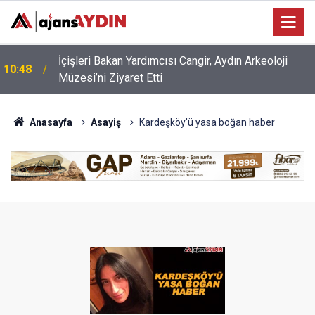
10:12
Aydınlı öğrenciler dikkat! Yarın sona eriyor
Anasayfa
Asayiş
Kardeşköy'ü yasa boğan haber