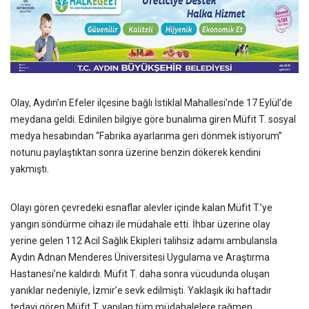
Olay, Aydın’ın Efeler ilçesine bağlı İstiklal Mahallesi’nde 17 Eylül’de
meydana geldi. Edinilen bilgiye göre bunalıma giren Müfit T. sosyal
medya hesabından “Fabrika ayarlarıma geri dönmek istiyorum”
notunu paylaştıktan sonra üzerine benzin dökerek kendini
yakmıştı.
Olayı gören çevredeki esnaflar alevler içinde kalan Müfit T.’ye
yangın söndürme cihazı ile müdahale etti. İhbar üzerine olay
yerine gelen 112 Acil Sağlık Ekipleri talihsiz adamı ambulansla
Aydın Adnan Menderes Üniversitesi Uygulama ve Araştırma
Hastanesi’ne kaldırdı. Müfit T. daha sonra vücudunda oluşan
yanıklar nedeniyle, İzmir’e sevk edilmişti. Yaklaşık iki haftadır
tedavi gören Müfit T. yapılan tüm müdahalelere rağmen