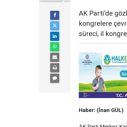
AK Parti’de göz
kongrelere çevri
süreci, il kongr
Haber: (İnan GÜL)
AK Parti Merkez Ka