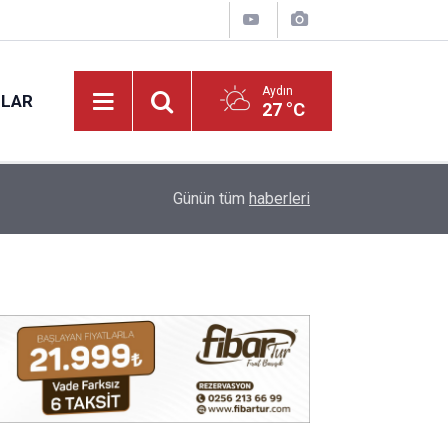
Aydın
NLAR
27 °C
17:20
VALİ VAROL, PMYO’DA İNCELEMELERDE BUL
Günün tüm
haberleri