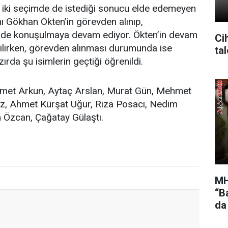
 iki seçimde de istediği sonucu elde edemeyen
nı Gökhan Ökten’in görevden alınıp,
erde konuşulmaya devam ediyor. Ökten’in devam
Cih
ilirken, görevden alınması durumunda ise
ta
zırda şu isimlerin geçtiği öğrenildi.
met Arkun, Aytaç Arslan, Murat Gün, Mehmet
z, Ahmet Kürşat Uğur, Rıza Posacı, Nedim
 Özcan, Çağatay Gülaştı.
MH
“Ba
da