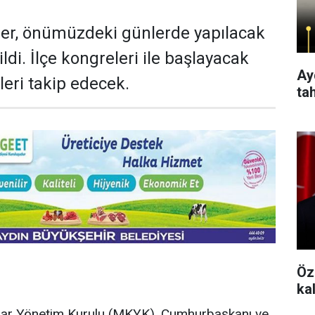
ler, önümüzdeki günlerde yapılacak
ldi. İlçe kongreleri ile başlayacak
Aydı
eleri takip edecek.
ta
Öz
rar Yönetim Kurulu (MKYK), Cumhurbaşkanı ve