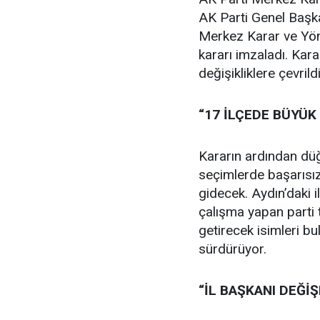
AK Parti Genel Başk
Merkez Karar ve Yön
kararı imzaladı. Kara
değişikliklere çevrildi
“17 İLÇEDE BÜYÜK
Kararın ardından düğ
seçimlerde başarısızl
gidecek. Aydın’daki i
çalışma yapan parti t
getirecek isimleri bu
sürdürüyor.
“İL BAŞKANI DEĞİ