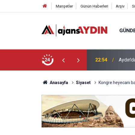
Manşetler
Günün Haberleri
Arşiv
S
GÜND
undu
24
18:45
Büyükşe
Anasayfa
Siyaset
Kongre heyecanı baş