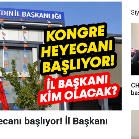
Si
CH
ba
canı başlıyor! İl Başkanı