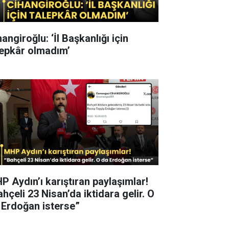
angiroğlu: ‘İl Başkanlığı için
lepkâr olmadım’
P Aydın’ı karıştıran paylaşımlar!
hçeli 23 Nisan’da iktidara gelir. O
 Erdoğan isterse”