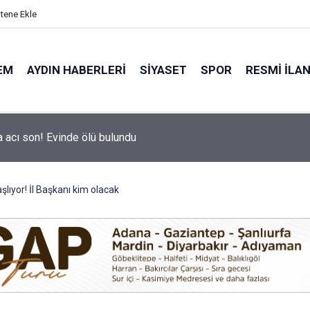
itene Ekle
EM
AYDIN HABERLERI
SIYASET
SPOR
RESMI İLA
hir’in Ağız ve Diş Sağlığı hizmeti vatandaşla buluşuyor
lıyor! İl Başkanı kim olacak