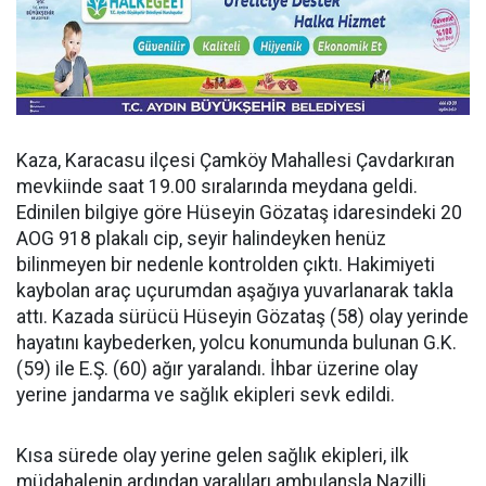
Kaza, Karacasu ilçesi Çamköy Mahallesi Çavdarkıran
mevkiinde saat 19.00 sıralarında meydana geldi.
Edinilen bilgiye göre Hüseyin Gözataş idaresindeki 20
AOG 918 plakalı cip, seyir halindeyken henüz
bilinmeyen bir nedenle kontrolden çıktı. Hakimiyeti
kaybolan araç uçurumdan aşağıya yuvarlanarak takla
attı. Kazada sürücü Hüseyin Gözataş (58) olay yerinde
hayatını kaybederken, yolcu konumunda bulunan G.K.
(59) ile E.Ş. (60) ağır yaralandı. İhbar üzerine olay
yerine jandarma ve sağlık ekipleri sevk edildi.
Kısa sürede olay yerine gelen sağlık ekipleri, ilk
müdahalenin ardından yaralıları ambulansla Nazilli