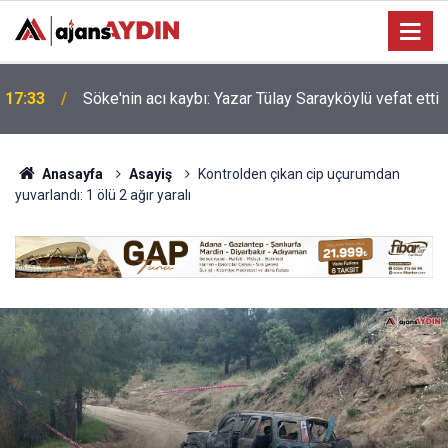
Nazilli'de motosiklet kazası: 16 yaşındaki Mustafa
i
17:23
vefat etti
Anasayfa
Asayiş
Kontrolden çıkan cip uçurumdan
yuvarlandı: 1 ölü 2 ağır yaralı