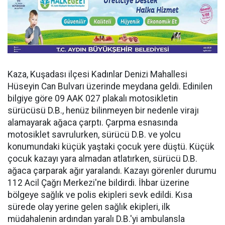
Kaza, Kuşadası ilçesi Kadınlar Denizi Mahallesi
Hüseyin Can Bulvarı üzerinde meydana geldi. Edinilen
bilgiye göre 09 AAK 027 plakalı motosikletin
sürücüsü D.B., henüz bilinmeyen bir nedenle virajı
alamayarak ağaca çarptı. Çarpma esnasında
motosiklet savrulurken, sürücü D.B. ve yolcu
konumundaki küçük yaştaki çocuk yere düştü. Küçük
çocuk kazayı yara almadan atlatırken, sürücü D.B.
ağaca çarparak ağır yaralandı. Kazayı görenler durumu
112 Acil Çağrı Merkezi'ne bildirdi. İhbar üzerine
bölgeye sağlık ve polis ekipleri sevk edildi. Kısa
sürede olay yerine gelen sağlık ekipleri, ilk
müdahalenin ardından yaralı D.B.'yi ambulansla