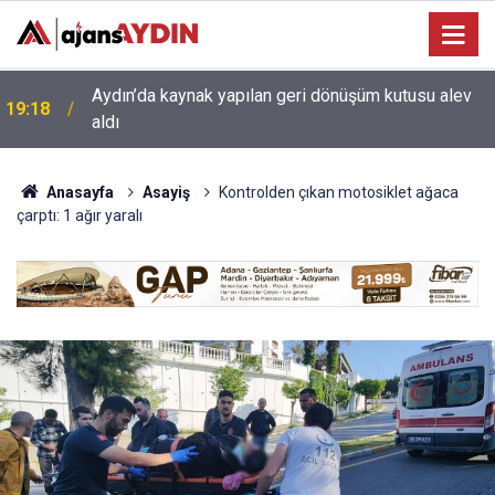
17:34
Aydın’da otomobil karşı şeritteki araca çarptı
Anasayfa
Asayiş
Kontrolden çıkan motosiklet ağaca
çarptı: 1 ağır yaralı