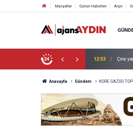
Manşetler
Günün Haberleri
Arşiv
S
GÜND
en Mehmet amca korsesinden şikayetçi
24
12:44
Nazilli
Anasayfa
Gündem
KORE GAZİSİ TO