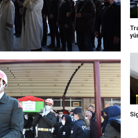
Tr
yü
Si