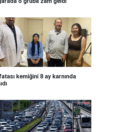
garada o gruba zam geldi
fatası kemiğini 8 ay karnında
ıdı