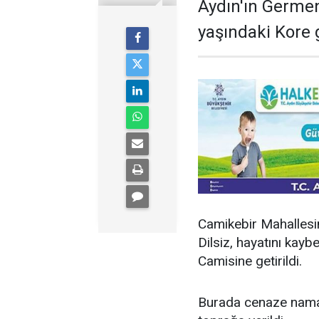
Aydın'ın Germen
yaşındaki Kore 
Camikebir Mahalles
Dilsiz, hayatını kaybe
Camisine getirildi.
Burada cenaze namazı