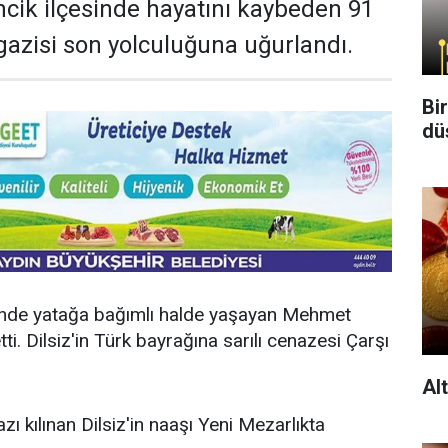
cik ilçesinde hayatını kaybeden 91
gazisi son yolculuğuna uğurlandı.
Bi
dü
inde yatağa bağımlı halde yaşayan Mehmet
tti. Dilsiz'in Türk bayrağına sarılı cenazesi Çarşı
Al
 kılınan Dilsiz'in naaşı Yeni Mezarlıkta