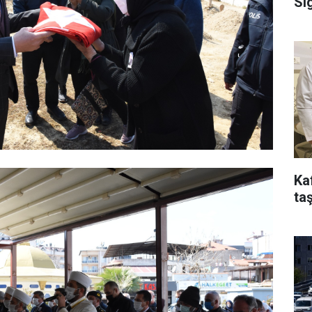
Si
Ka
taş