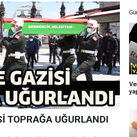
Gü
Ve
ya
Sİ TOPRAĞA UĞURLANDI