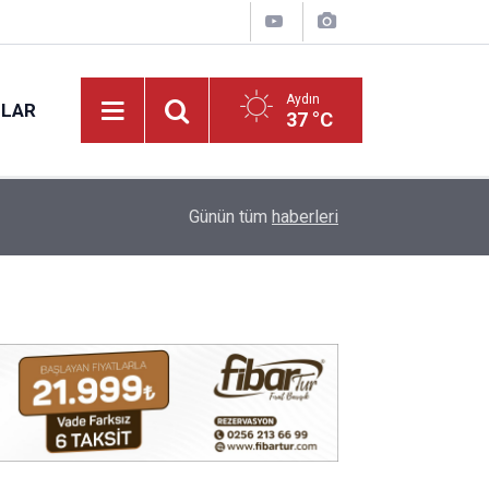
Aydın
NLAR
37 °C
12:38
Aydın’da göletin dibinden 50 bin dolarlık bambi ç
Günün tüm
haberleri