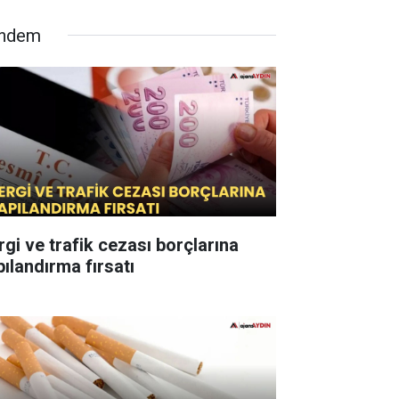
ndem
rgi ve trafik cezası borçlarına
pılandırma fırsatı