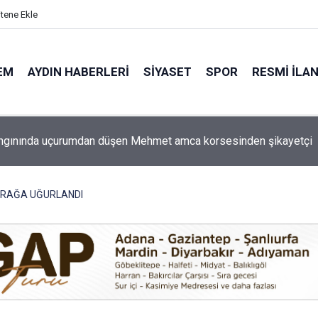
itene Ekle
EM
AYDIN HABERLERI
SIYASET
SPOR
RESMI İLA
 ilçe başkanı Naim Atmaca acil ameliyata alındı
PRAĞA UĞURLANDI