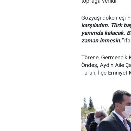
toprağa verildi.
Gözyaşı döken eşi F
karşıladım. Türk ba
yanımda kalacak. Ba
zaman inmesin."
ifa
Törene, Germencik K
Öndeş, Aydın Aile Ç
Turan, İlçe Emniyet 