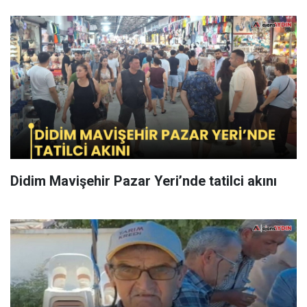
Didim Mavişehir Pazar Yeri’nde tatilci akını