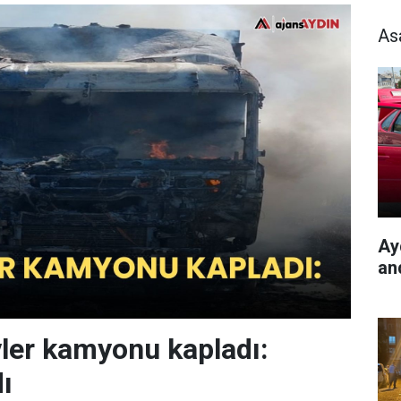
As
Ayd
an
vler kamyonu kapladı:
ı