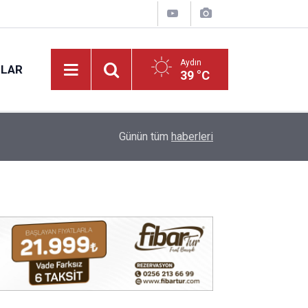
Aydın
NLAR
39 °C
12:28
Günün tüm
haberleri
Aydın'da korkutan yangın! Araç bir anda alev aldı