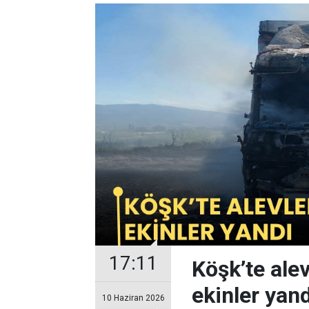
17:11
Köşk’te ale
ekinler yand
10 Haziran 2026