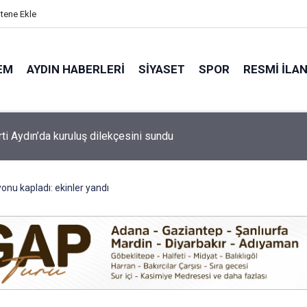
itene Ekle
EM
AYDIN HABERLERI
SIYASET
SPOR
RESMI İLA
 Göleti hayvancılığın su ihtiyacını karşılayacak
onu kapladı: ekinler yandı