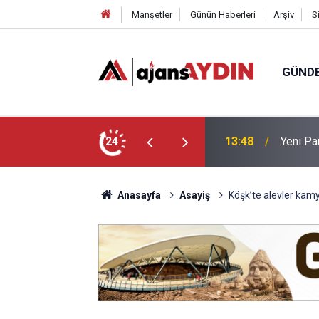
Manşetler
Günün Haberleri
Arşiv
S
GÜND
kçesini sundu
24
12:49
Bağarcık
Anasayfa
Asayiş
Köşk’te alevler kamy