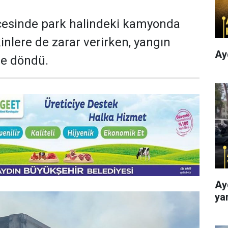
lçesinde park halindeki kamyonda
inlere de zarar verirken, yangın
Ay
le döndü.
Ay
ya