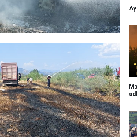
Ay
Ma
ad