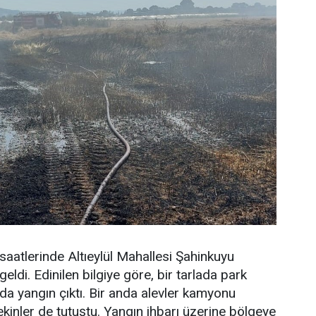
aatlerinde Altıeylül Mahallesi Şahinkuyu
ldi. Edinilen bilgiye göre, bir tarlada park
a yangın çıktı. Bir anda alevler kamyonu
ekinler de tutuştu. Yangın ihbarı üzerine bölgeye