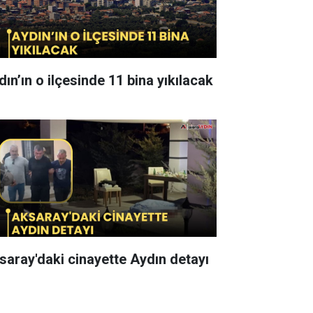
dın’ın o ilçesinde 11 bina yıkılacak
saray'daki cinayette Aydın detayı