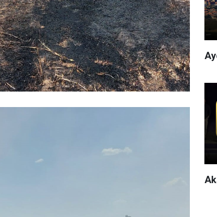
Ay
Ak