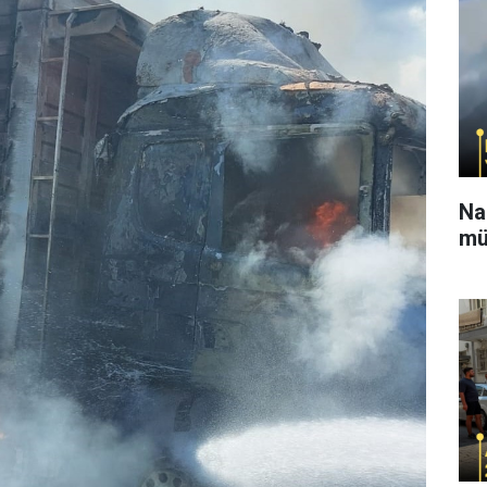
Na
mü