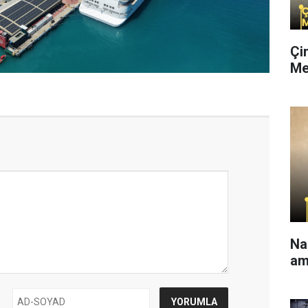
Çi
Me
Na
am