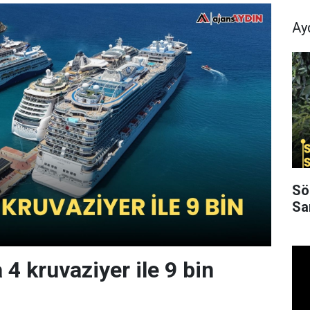
Ay
Sö
Sa
4 kruvaziyer ile 9 bin