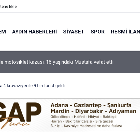
itene Ekle
EM
AYDIN HABERLERI
SIYASET
SPOR
RESMI İLA
'de motosiklet kazası: 16 yaşındaki Mustafa vefat etti
 4 kruvaziyer ile 9 bin turist geldi