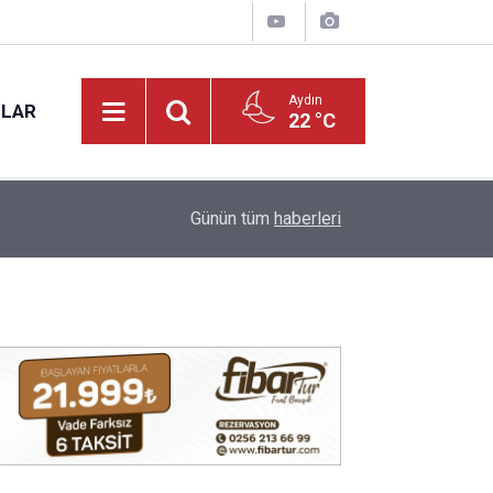
Aydın
NLAR
22 °C
17:12
Kuyucak'ta 5 dekar kestanelik yandı
Günün tüm
haberleri