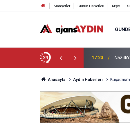
Manşetler
Günün Haberleri
Arşiv
S
GÜND
arayköylü vefat etti
24
17:23
Nazilli
Anasayfa
Aydın Haberleri
Kuşadası’na