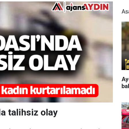
As
Ay
ba
a talihsiz olay