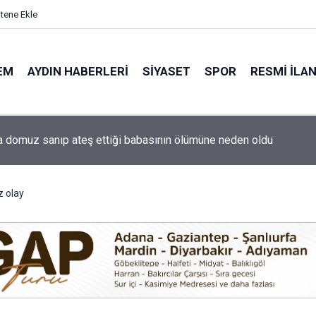
itene Ekle
EM
AYDIN HABERLERI
SIYASET
SPOR
RESMI İLA
ti'nin Aydın kurucu yönetimi belli oldu
z olay