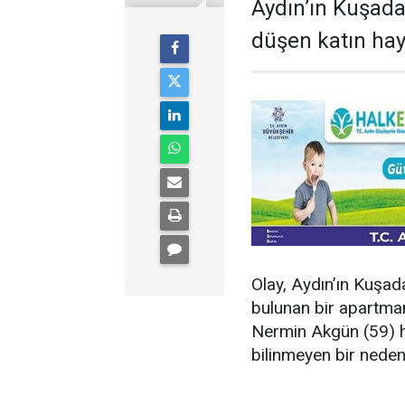
Aydın’ın Kuşada
düşen katın haya
Olay, Aydın’ın Kuşad
bulunan bir apartman
Nermin Akgün (59) h
bilinmeyen bir neden