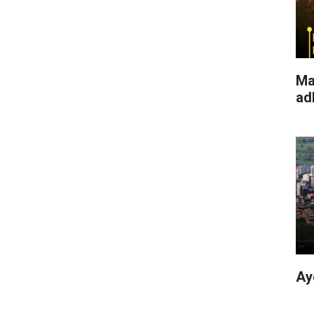
Ma
ad
Ay