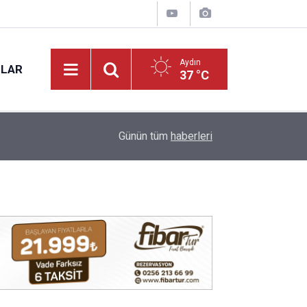
Aydın
NLAR
37 °C
17:31
Vali Varol, Adalet Bakan Yardımcısı Can Tuncay'ı 
Günün tüm
haberleri