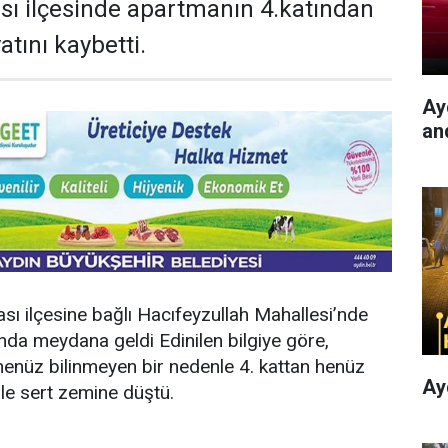
sı ilçesinde apartmanın 4.katından
tını kaybetti.
Ayd
an
ası ilçesine bağlı Hacıfeyzullah Mahallesi’nde
da meydana geldi Edinilen bilgiye göre,
enüz bilinmeyen bir nedenle 4. kattan henüz
Ay
le sert zemine düştü.