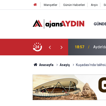
Manşetler
Günün Haberleri
Arşiv
S
GÜND
ği babasının ölümüne neden oldu
24
18:13
Yeni Par
Anasayfa
Asayiş
Kuşadası'nda talihsi