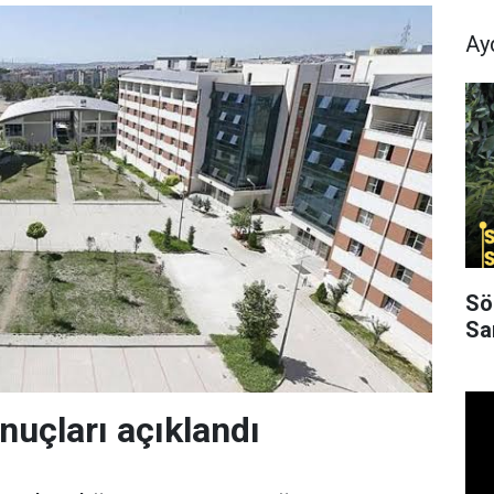
Ay
Sö
Sa
nuçları açıklandı