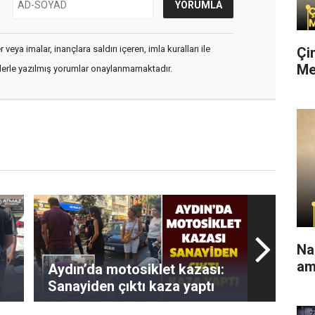
veya imalar, inançlara saldırı içeren, imla kuralları ile
Çi
Me
flerle yazılmış yorumlar onaylanmamaktadır.
Na
am
:
Aydın’da motosiklet kazası:
Sanayiden çıktı kaza yaptı