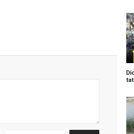
Di
tat