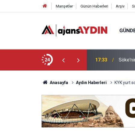
Manşetler
Günün Haberleri
Arşiv
S
GÜND
arayköylü vefat etti
24
17:23
Nazilli
Anasayfa
Aydın Haberleri
KYK yurt so