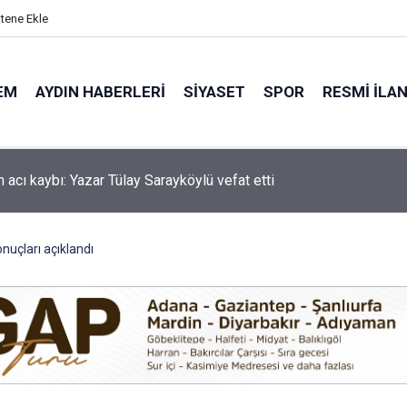
itene Ekle
EM
AYDIN HABERLERI
SIYASET
SPOR
RESMI İLA
'de motosiklet kazası: 16 yaşındaki Mustafa vefat etti
nuçları açıklandı