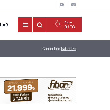
Aydın
NLAR
31 °C
17:12
Kuyucak'ta 5 dekar kestanelik yandı
Günün tüm
haberleri