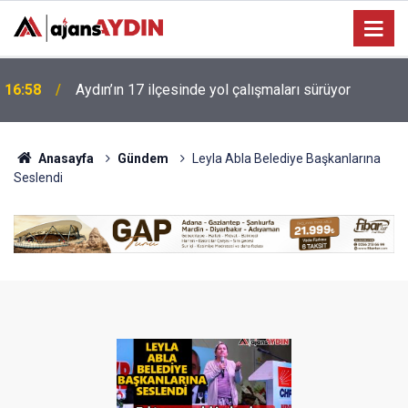
Bodrum katında kendine zarar vermek isteyen genç
16:25
kurtarıldı
Anasayfa
Gündem
Leyla Abla Belediye Başkanlarına
Seslendi