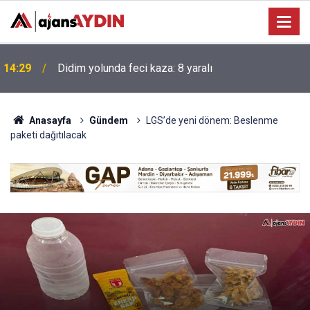
Manisa'da yolcu otobüsü kamyona çarptı: 1 ölü, 7
14:08
yaralı
Anasayfa
Gündem
LGS’de yeni dönem: Beslenme
paketi dağıtılacak