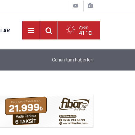
Aydın
NLAR
41 °C
ıldı
14:09
Didim Mavişehir Pazar Yeri’nde tatilci akını
Günün tüm
haberleri