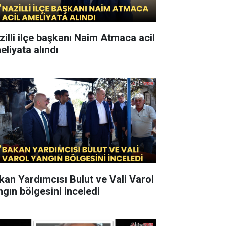
zilli ilçe başkanı Naim Atmaca acil
eliyata alındı
kan Yardımcısı Bulut ve Vali Varol
ngın bölgesini inceledi