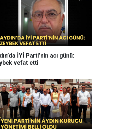
ın’da İYİ Parti’nin acı günü:
ybek vefat etti