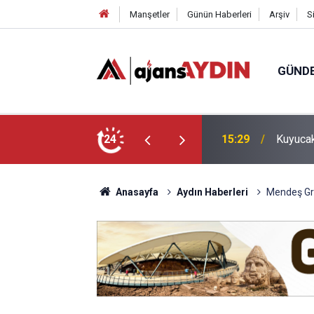
Manşetler
Günün Haberleri
Arşiv
S
GÜND
subay toprağa verildi
24
14:23
Erdoğan
Anasayfa
Aydın Haberleri
Mendeş Gru