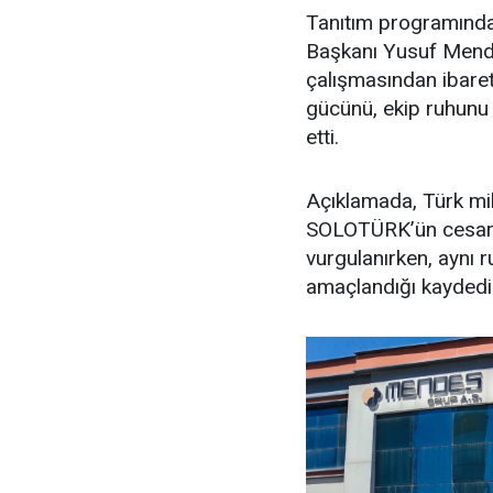
Tanıtım programınd
Başkanı Yusuf Mende
çalışmasından ibaret
gücünü, ekip ruhunu 
etti.
Açıklamada, Türk mil
SOLOTÜRK’ün cesaret, 
vurgulanırken, aynı 
amaçlandığı kaydedil