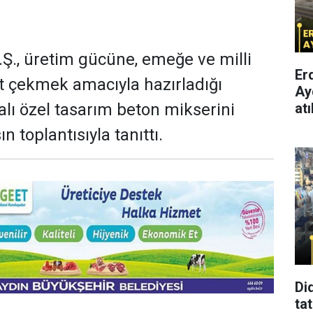
., üretim gücüne, emeğe ve milli
Er
t çekmek amacıyla hazırladığı
Ay
atı
ı özel tasarım beton mikserini
 toplantısıyla tanıttı.
Di
tat