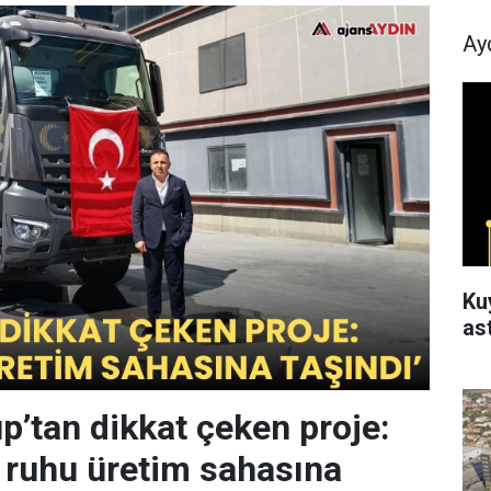
Ay
Ku
as
’tan dikkat çeken proje:
ruhu üretim sahasına