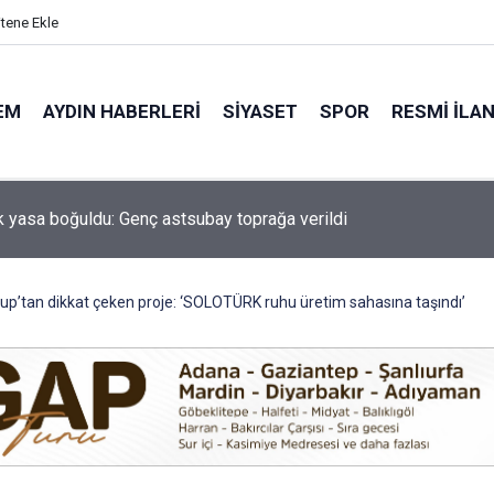
itene Ekle
EM
AYDIN HABERLERI
SIYASET
SPOR
RESMI İLA
'ın müjdesi hayata geçiyor! Aydın Şehir Hastanesi'nde ilk adım at
p’tan dikkat çeken proje: ‘SOLOTÜRK ruhu üretim sahasına taşındı’