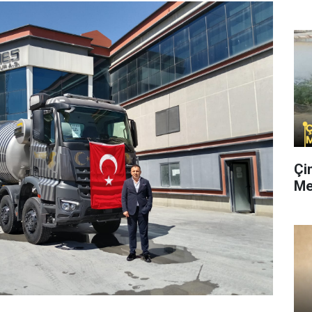
Çi
Me