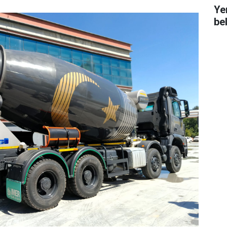
Ye
bel