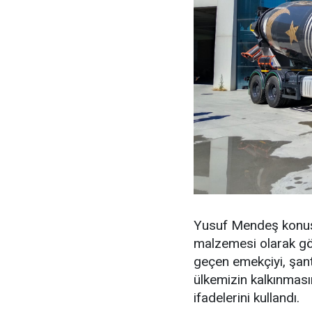
Yusuf Mendeş konuşm
malzemesi olarak gör
geçen emekçiyi, şant
ülkemizin kalkınmas
ifadelerini kullandı.