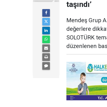
taşındı’
Mendeş Grup A.Ş
değerlere dikka
SOLOTÜRK temal
düzenlenen basın