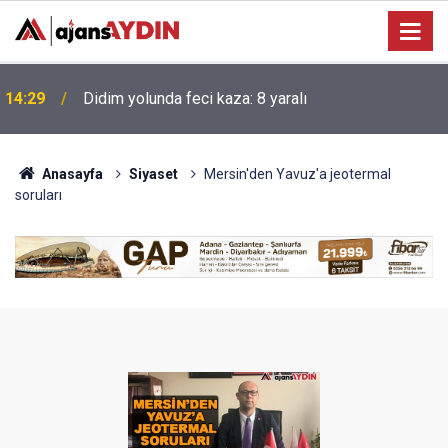
Manisa'da yolcu otobüsü kamyona çarptı: 1 ölü, 7
14:08
yaralı
Anasayfa
Siyaset
Mersin'den Yavuz'a jeotermal
soruları