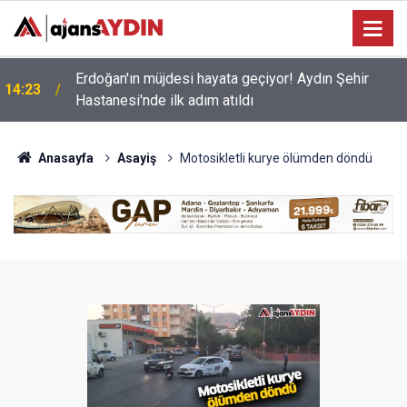
14:09
Didim Mavişehir Pazar Yeri’nde tatilci akını
Anasayfa
Asayiş
Motosikletli kurye ölümden döndü