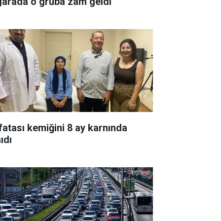
garada o gruba zam geldi
fatası kemiğini 8 ay karnında
ıdı