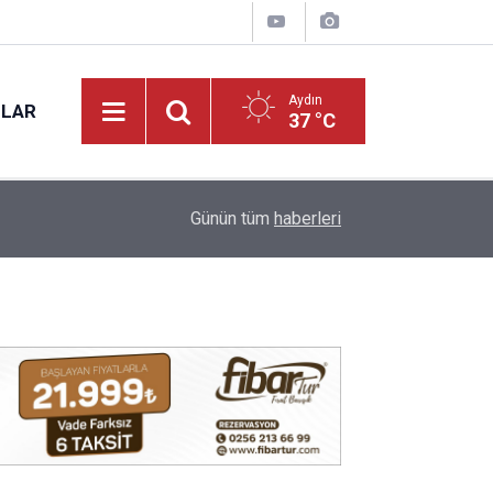
Aydın
NLAR
37 °C
12:38
Aydın’da göletin dibinden 50 bin dolarlık bambi ç
Günün tüm
haberleri