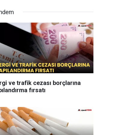
ndem
rgi ve trafik cezası borçlarına
pılandırma fırsatı