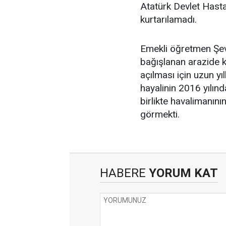
Atatürk Devlet Hast
kurtarılamadı.
Emekli öğretmen Şevk
bağışlanan arazide ku
açılması için uzun yı
hayalinin 2016 yılınd
birlikte havalimanını
görmekti.
HABERE
YORUM KAT