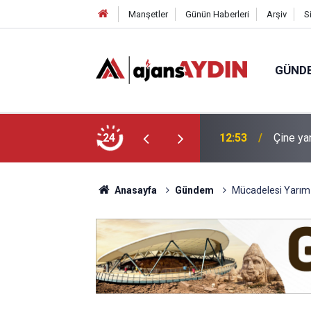
Manşetler
Günün Haberleri
Arşiv
S
GÜND
en Mehmet amca korsesinden şikayetçi
24
12:44
Nazilli
Anasayfa
Gündem
Mücadelesi Yarım 