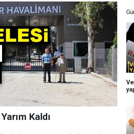
Gü
Ve
ya
Yarım Kaldı