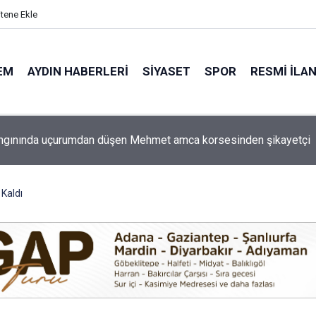
itene Ekle
EM
AYDIN HABERLERI
SIYASET
SPOR
RESMI İLA
 ilçe başkanı Naim Atmaca acil ameliyata alındı
Kaldı