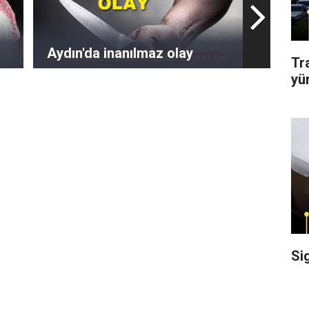
Aydın'da inanılmaz olay
Tr
yü
Si