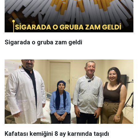
Sigarada o gruba zam geldi
Kafatası kemiğini 8 ay karnında taşıdı